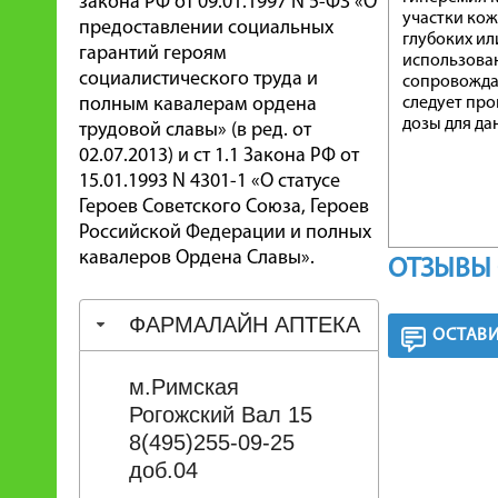
закона РФ от 09.01.1997 N 5-ФЗ «О
участки кож
предоставлении социальных
глубоких ил
гарантий героям
использова
социалистического труда и
сопровождаю
полным кавалерам ордена
следует про
дозы для да
трудовой славы» (в ред. от
02.07.2013) и ст 1.1 Закона РФ от
15.01.1993 N 4301-1 «О статусе
Героев Советского Союза, Героев
Российской Федерации и полных
кавалеров Ордена Славы».
ОТЗЫВЫ 
ФАРМАЛАЙН АПТЕКА
ОСТАВИ
м.Римская
Рогожский Вал 15
8(495)255-09-25
доб.04