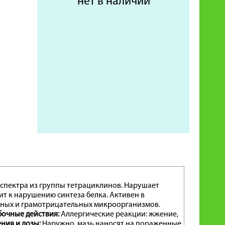
нет в наличии
спектра из группы тетрациклинов. Нарушает
т к нарушению синтеза белка. Активен в
льных и грамотрицательных микроорганизмов.
очные действия:
Аллергические реакции: жжение,
ния и дозы:
Наружно, мазь наносят на пораженные