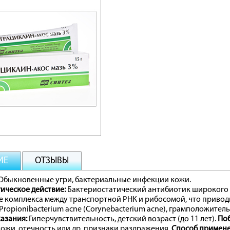
ИЕ
ОТЗЫВЫ
Обыкновенные угри, бактериальные инфекции кожи.
ическое действие:
Бактериостатический антибиотик широкого 
 комплекса между транспортной РНК и рибосомой, что приводи
ropionibacterium acne (Corynebacterium acne), грамположите
азания:
Гиперчувствительность, детский возраст (до 11 лет).
Поб
ожи, отечность или др. признаки раздражения.
Способ примене