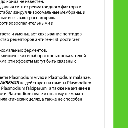
до конца не известен.
давляя синтез ревматоидного фактора и
 стабилизируя лизосомальные мембраны, и
торые вызывают распад хряща.
противовоспалительными и
твета и уменьшает связывание пептидов
ство рецепторов антиген-ГКГ достигает
осомальных ферментов;
 клинических и лабораторных показателей
ма, эти эффекты могут быть связаны с
ты Plasmodium vivax и Plasmodium malariae,
АКВЕНИЛ
не действует на гаметы Plasmodium
lasmodium falciparum , а также не активен в
e и Plasmodium ovale и поэтому не может
лактических целях, а также не способен