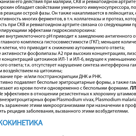
ханизм его действия при малярии, СКВ и ревматоидном артрите 
рохин обладает свойствами умеренного иммуносупрессора, по
 реакции острой фазы. Он также накапливается в лейкоцитах,
ктивность многих ферментов, в т.ч. коллагеназы и протеаз, ко
сть при СКВ и ревматоидном артрите связана со следующими 
лирующими эффектами гидроксихлорохина:
е внутриклеточного рН приводит к замедлению антигенного о
главного комплекса гистосовместимости (ГКГ); меньшее количе
 клетки, что приводит к снижению аутоиммунного ответа;
 активности фосфолипазы А2 при высоких концентрациях, лиз
 концентраций цитокинов ИЛ-1 и ИЛ-6, ведущее к уменьшению
го ответа; т.к. отсутствует нарушение синтеза интерферона гам
м воздействием на цитокины;
ание пре- и/или посттранскрипции ДНК и РНК.
тивно подавляет бесполые эритроцитарные формы, а также гаме
чезают из крови почти одновременно с бесполыми формами.
ПЛ
 Не эффективен в отношении резистентных к хлорохину штаммов P
неэритроцитарных форм Plasmodium vivax, Plasmodium malaria
ь заражение этими микроорганизмами при назначении в профи
ть рецидив заболевания, вызванного этими возбудителями.
КОКИНЕТИКА