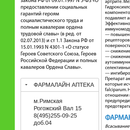
закона РФ от 09.01.1997 N 5-ФЗ «О
артрите. Ме
предоставлении социальных
Гидроксихло
компонентов
гарантий героям
подавляет а
социалистического труда и
Эффективно
полным кавалерам ордена
иммуномоду
трудовой славы» (в ред. от
— повышени
02.07.2013) и ст 1.1 Закона РФ от
рецепторов 
поверхности
15.01.1993 N 4301-1 «О статусе
— снижение
Героев Советского Союза, Героев
— снижение
Российской Федерации и полных
аутоиммунно
кавалеров Ордена Славы».
селективны
— ингибиров
Препарат ак
ФАРМАЛАЙН АПТЕКА
которые ис
falciparum.
отношении в
м.Римская
предупредит
предотврати
Рогожский Вал 15
8(495)255-09-25
ФАРМА
доб.04
Всасывание