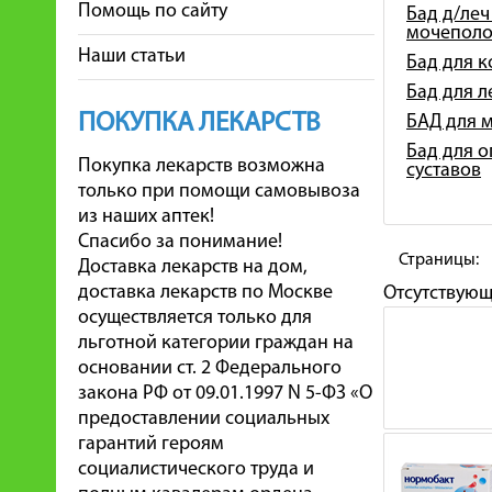
Помощь по сайту
Бад д/леч
мочеполо
Наши статьи
Бад для 
Бад для 
ПОКУПКА ЛЕКАРСТВ
БАД для 
Бад для о
Покупка лекарств возможна
суставов
только при помощи самовывоза
из наших аптек!
Спасибо за понимание!
Страницы:
Доставка лекарств на дом,
доставка лекарств по Москве
Отсутствую
осуществляется только для
льготной категории граждан на
основании ст. 2 Федерального
закона РФ от 09.01.1997 N 5-ФЗ «О
предоставлении социальных
гарантий героям
социалистического труда и