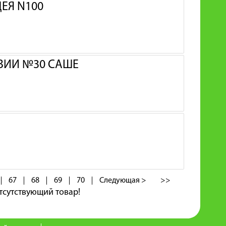
ЕЯ N100
НЗИИ №30 САШЕ
67
68
69
70
Следующая >
>>
тсутствующий товар!