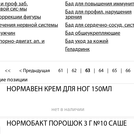
 и проф заб.
Бад для повышения иммунит
вой сис-мы
Бад для профил. нарушения
коррекции фигуры
зрения
лечения нервной системы
Бад для сердечно-сосуд. сис
мужчин
Бад общеукрепляющие
порно-двигат. ап. и
Бад уход за кожей
Геладринк
<<
< Предыдущая
61
62
63
64
65
66
щие позиции
НОРМАВЕН КРЕМ ДЛЯ НОГ 150МЛ
нет в наличии
НОРМОБАКТ ПОРОШОК 3 Г №10 САШЕ