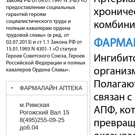
закона РФ от 09.01.1997 N 5-ФЗ «О
предоставлении социальных
хроничес
гарантий героям
социалистического труда и
комбини
полным кавалерам ордена
трудовой славы» (в ред. от
ФАРМА
02.07.2013) и ст 1.1 Закона РФ от
15.01.1993 N 4301-1 «О статусе
Героев Советского Союза, Героев
Ингибито
Российской Федерации и полных
организм
кавалеров Ордена Славы».
Полагают
ФАРМАЛАЙН АПТЕКА
связан 
м.Римская
АПФ, ко
Рогожский Вал 15
8(495)255-09-25
превраще
доб.04