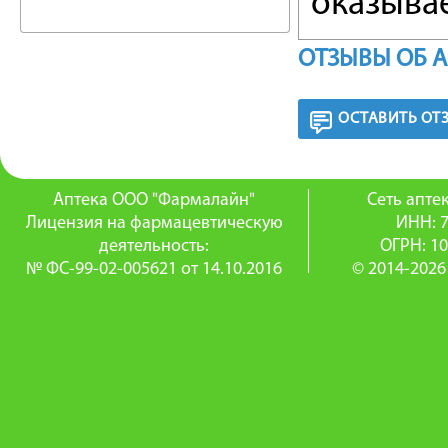
оказыва
стимули
ОТЗЫВЫ ОБ 
надпоче
ОСТАВИТЬ ОТ
В резуль
происхо
Аптека ООО "Фармалайн"
Сеть апт
плазмы 
Лицензия на фармацевтическую
ИНН: 
деятельность:
ОГРН: 1
связи п
№ ФС-99-02-005621 от 14.10.2016
© 2014-2026
секреции
видимом
систему,
Благода