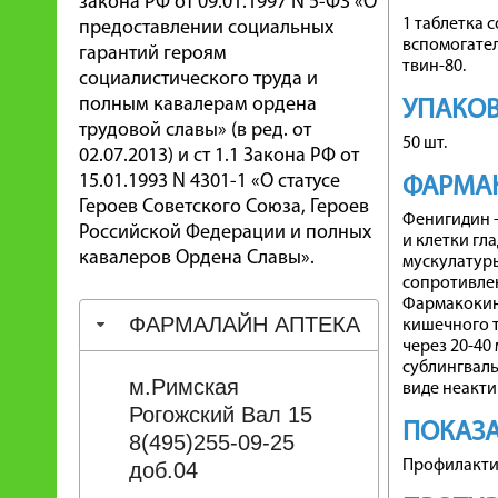
закона РФ от 09.01.1997 N 5-ФЗ «О
1 таблетка 
предоставлении социальных
вспомогател
гарантий героям
твин-80.
социалистического труда и
полным кавалерам ордена
УПАКО
трудовой славы» (в ред. от
50 шт.
02.07.2013) и ст 1.1 Закона РФ от
15.01.1993 N 4301-1 «О статусе
ФАРМА
Героев Советского Союза, Героев
Фенигидин 
Российской Федерации и полных
и клетки гл
кавалеров Ордена Славы».
мускулатур
сопротивлен
Фармакокине
ФАРМАЛАЙН АПТЕКА
кишечного т
через 20-40
сублингваль
м.Римская
виде неакти
Рогожский Вал 15
ПОКАЗ
8(495)255-09-25
Профилактик
доб.04