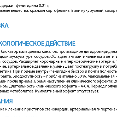
содержит фенигидина 0,01 г;
ьные вещества: крахмал картофельный или кукурузный, сахар м
ВКА
КОЛОГИЧЕСКОЕ ДЕЙСТВИЕ
- блокатор кальциевых каналов, производное дигидропиридина
адкой мускулатуры сосудов. Обладает антиангинальным и анти
ы сосудов. Расширяет коронарные и периферические артерии,
ие, артериальное давление, уменьшает постнагрузку и потреб
тика. При приеме внутрь Фенигидин быстро и почти полностью
ракта. Биодоступность – приблизительно 50 %. Максимальная 
 мин после приема. Время наступления клинического эффекта: 2
ном. Длительность клинического эффекта – 4-6 ч. Период полувы
вных метаболитов. Кумулятивный эффект отсутствует.
АНИЯ
а и лечение приступов стенокардии; артериальная гипертензи