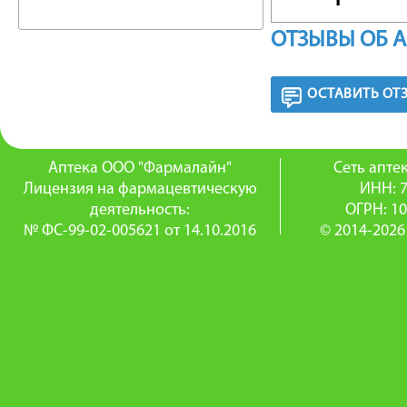
энергети
ОТЗЫВЫ ОБ 
жиров, у
ОСТАВИТЬ ОТ
Магний 
мышечно
Аптека ООО "Фармалайн"
Сеть апт
передачу
Лицензия на фармацевтическую
ИНН: 
деятельность:
ОГРН: 1
естеств
№ ФС-99-02-005621 от 14.10.2016
© 2014-2026
Магний 
клеток м
функции
повышен