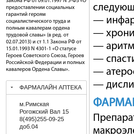
закона РФ от 09.01.1997 N 5-ФЗ «О
следующ
предоставлении социальных
гарантий героям
— инфар
социалистического труда и
полным кавалерам ордена
— хрони
трудовой славы» (в ред. от
02.07.2013) и ст 1.1 Закона РФ от
— аритм
15.01.1993 N 4301-1 «О статусе
Героев Советского Союза, Героев
— спасти
Российской Федерации и полных
кавалеров Ордена Славы».
— атеро
— дисли
ФАРМАЛАЙН АПТЕКА
ФАРМА
м.Римская
Рогожский Вал 15
Препара
8(495)255-09-25
доб.04
макроэл