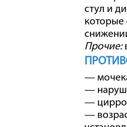
стул и д
которые 
снижении
Прочие:
ПРОТИВ
— мочек
— наруш
— цирроз
— возрас