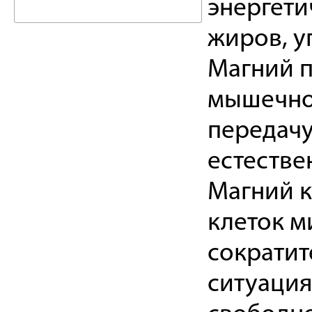
энергети
жиров, у
Магний п
мышечно
передачу
естестве
Магний 
клеток м
сократит
ситуаци