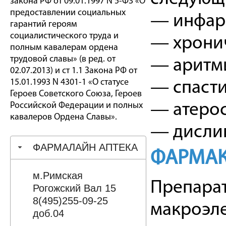
закона РФ от 09.01.1997 N 5-ФЗ «О
предоставлении социальных
— инфар
гарантий героям
социалистического труда и
— хронич
полным кавалерам ордена
трудовой славы» (в ред. от
— аритми
02.07.2013) и ст 1.1 Закона РФ от
15.01.1993 N 4301-1 «О статусе
— спасти
Героев Советского Союза, Героев
Российской Федерации и полных
— атерос
кавалеров Ордена Славы».
— дисли
ФАРМАЛАЙН АПТЕКА
ФАРМАК
м.Римская
Препарат
Рогожский Вал 15
8(495)255-09-25
макроэле
доб.04