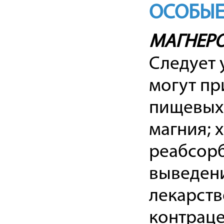
ОСОБЫЕ
МАГНЕР
Следует 
могут пр
пищевых
магния; 
реабсорб
выведени
лекарств
контраце