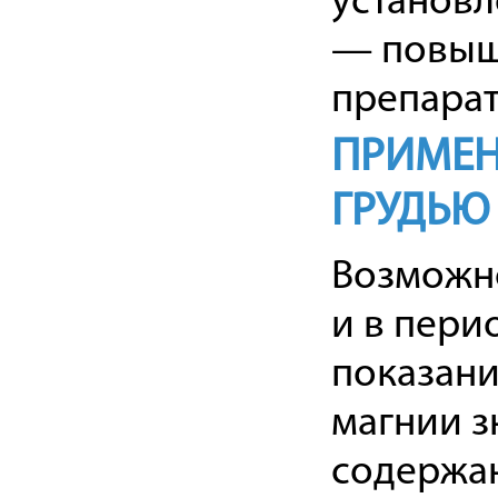
установл
— повыш
препарат
ПРИМЕН
ГРУДЬЮ
Возможн
и в пери
показани
магнии з
содержан