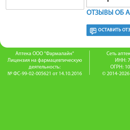
красный,
ОТЗЫВЫ ОБ 
железа 
ОСТАВИТЬ ОТ
УПАКО
98 шт.
Аптека ООО "Фармалайн"
Сеть апт
Лицензия на фармацевтическую
ИНН: 
деятельность:
ОГРН: 1
ФАРМА
№ ФС-99-02-005621 от 14.10.2016
© 2014-2026
Валз Н о
ПОКАЗ
Артериа