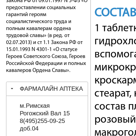
закона РФ от 09.01.1997 N 5-ФЗ «О
предоставлении социальных
СОСТА
гарантий героям
социалистического труда и
1 таблет
полным кавалерам ордена
трудовой славы» (в ред. от
гидрохло
02.07.2013) и ст 1.1 Закона РФ от
15.01.1993 N 4301-1 «О статусе
вспомог
Героев Советского Союза, Героев
Российской Федерации и полных
микрокр
кавалеров Ордена Славы».
кроскарм
ФАРМАЛАЙН АПТЕКА
стеарат,
состав п
м.Римская
Рогожский Вал 15
розовый 
8(495)255-09-25
доб.04
макрогол