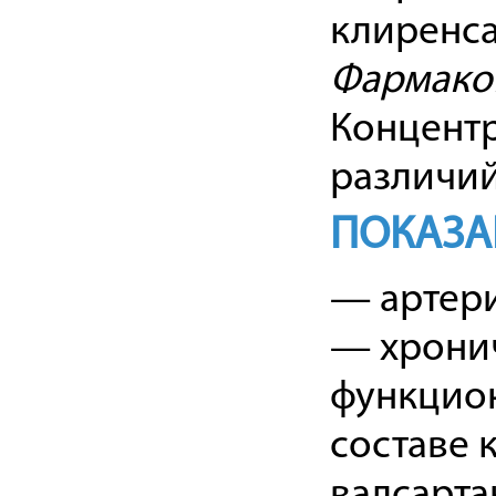
клиренса
Фармакок
Концентр
различий
ПОКАЗА
— артери
— хронич
функцион
составе 
валсарта