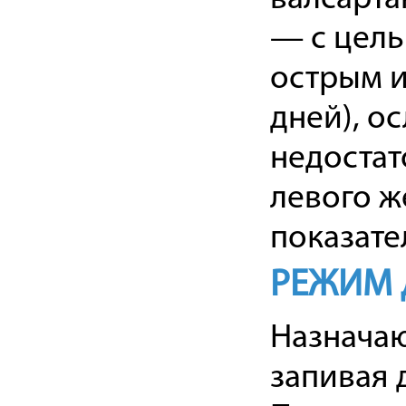
— с цел
острым и
дней), 
недостат
левого ж
показате
РЕЖИМ 
Назначаю
запивая 