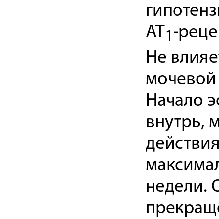
гипотенз
AT
-реце
1
Не влияе
мочевой 
Начало э
внутрь, 
действия
максимал
недели. 
прекращ