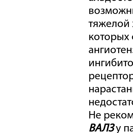
возможны
тяжелой 
которых 
ангиотен
ингибито
рецептор
нарастан
недостат
Не реком
ВАЛЗ
у п