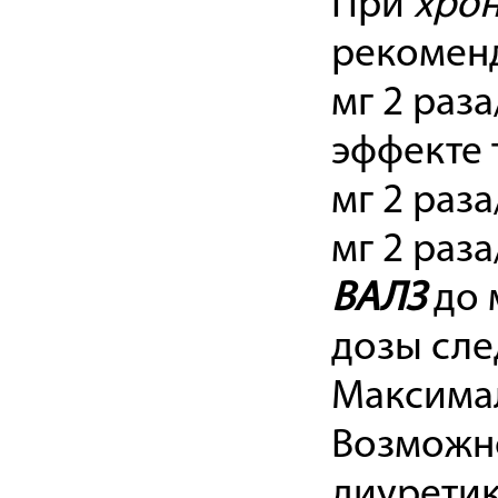
При
хрон
рекоменд
мг 2 раз
эффекте 
мг 2 раз
мг 2 раз
ВАЛЗ
до 
дозы сле
Максимал
Возможн
диуретик