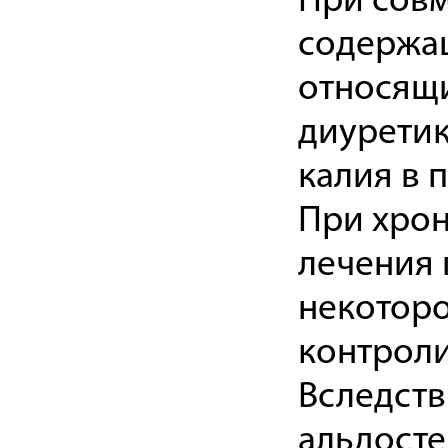
При совм
содержащ
относящ
диуретик
калия в 
При хрон
лечения
некоторо
контроли
Вследств
альдосте