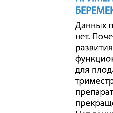
БЕРЕМЕ
Данных п
нет. Поч
развития
функцион
для плода
триместр
препара
прекращ