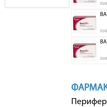
под
ВА
под
ВА
под
ФАРМАК
Перифери