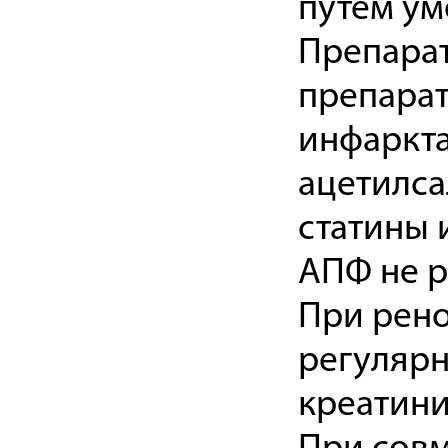
путем ум
Препара
препарат
инфаркта
ацетилса
статины 
АПФ не р
При рен
регуляр
креатини