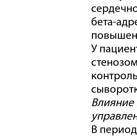
сердечно
бета-адр
повышени
У пациен
стенозом
контроль
сыворотк
Влияние 
управле
В период