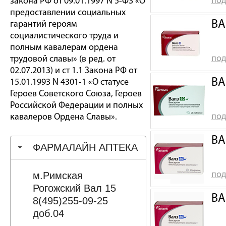
под
закона РФ от 09.01.1997 N 5-ФЗ «О
предоставлении социальных
ВА
гарантий героям
социалистического труда и
полным кавалерам ордена
под
трудовой славы» (в ред. от
02.07.2013) и ст 1.1 Закона РФ от
ВА
15.01.1993 N 4301-1 «О статусе
Героев Советского Союза, Героев
Российской Федерации и полных
под
кавалеров Ордена Славы».
ВА
ФАРМАЛАЙН АПТЕКА
м.Римская
под
Рогожский Вал 15
ВА
8(495)255-09-25
доб.04