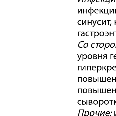
инфекции
синусит,
гастроэн
Со сторо
уровня г
гиперкр
повышени
повышен
сыворотк
Прочие:
и