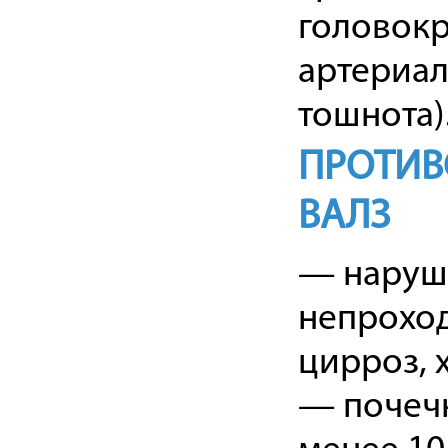
головокр
артериал
тошнота)
ПРОТИВ
ВАЛЗ
— наруше
непроход
цирроз, х
— почечн