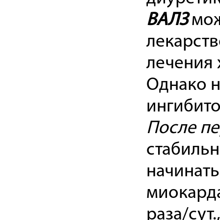
ВАЛЗ
мож
лекарств
лечения 
Однако н
ингибито
После п
стабильн
начинать
миокарда.
раза/сут