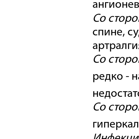
ангионев
Со стор
спине, с
артралги
Со стор
редко - 
недостат
Со сторо
гиперка
Инфекци