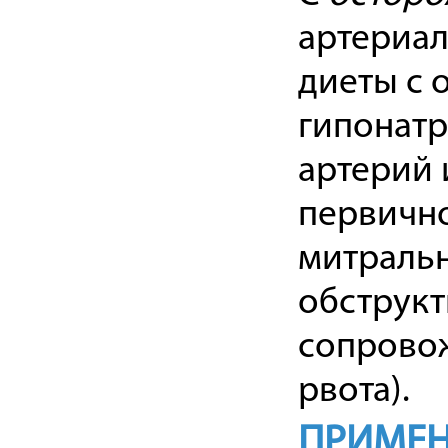
артериал
диеты с 
гипонатр
артерий 
первично
митральн
обструкт
сопровож
рвота).
ПРИМЕН