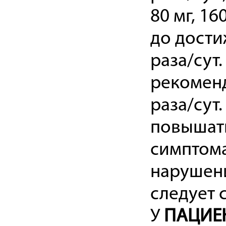
80 мг, 16
до дости
раза/сут.
рекоменд
раза/сут.
повышать
симптома
нарушени
следует 
У
ПАЦИЕН