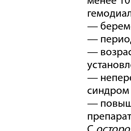
менее 10
гемодиал
— берем
— период
— возрас
установл
— непере
синдром 
— повыш
препарат
С
осторо