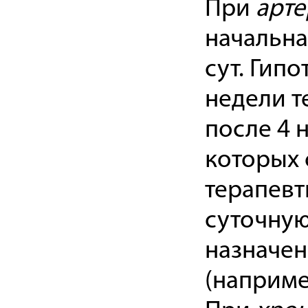
При
арте
начальна
сут. Гип
недели т
после 4 
которых 
терапевт
суточную
назначен
(наприме