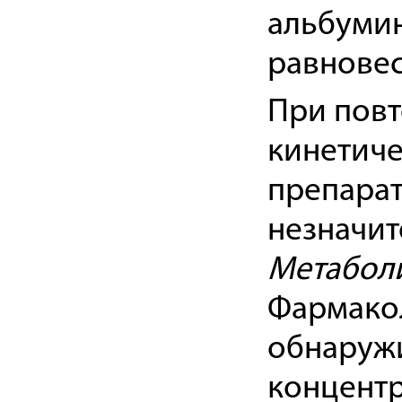
альбумин
равновес
При пов
кинетиче
препарат
незначит
Метабол
Фармако
обнаружи
концентр