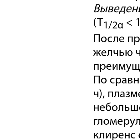
Выведен
(T
< 1
1/2α
После пр
желчью ч
преимуще
По сравн
ч), плаз
небольшо
гломерул
клиренс 