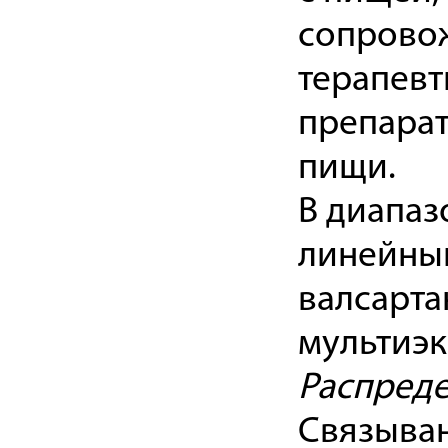
сопрово
терапевт
препарат
пищи.
В диапаз
линейный
валсарта
мультиэк
Распред
Связыван