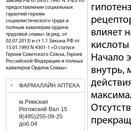
закона РФ от 09.01.1997 N 5-ФЗ «О
гипотен
предоставлении социальных
гарантий героям
рецептор
социалистического труда и
полным кавалерам ордена
влияет н
трудовой славы» (в ред. от
02.07.2013) и ст 1.1 Закона РФ от
кислоты 
15.01.1993 N 4301-1 «О статусе
Героев Советского Союза, Героев
Начало э
Российской Федерации и полных
кавалеров Ордена Славы».
внутрь, 
действия
ФАРМАЛАЙН АПТЕКА
максимал
м.Римская
Отсутст
Рогожский Вал 15
8(495)255-09-25
прекращ
доб.04