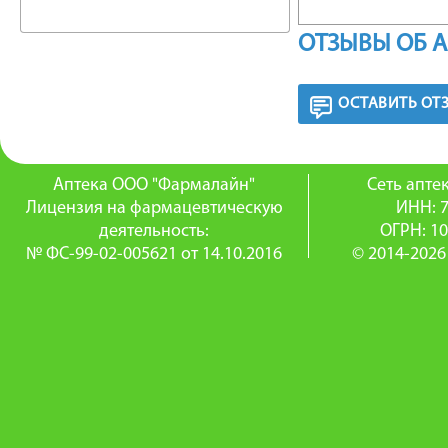
ФАРМА
ОТЗЫВЫ ОБ 
Всасыва
ОСТАВИТЬ ОТ
После п
степень
Аптека ООО "Фармалайн"
Сеть апт
абсолют
Лицензия на фармацевтическую
ИНН: 
деятельность:
ОГРН: 1
препарат
№ ФС-99-02-005621 от 14.10.2016
© 2014-2026
хотя, на
препарат
в случае
пищей, 