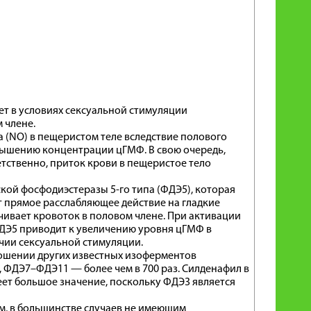
ет в условиях сексуальной стимуляции
 члене.
 (NO) в пещеристом теле вследствие полового
вышению концентрации цГМФ. В свою очередь,
тственно, приток крови в пещеристое тело
ой фосфодиэстеразы 5-го типа (ФДЭ5), которая
т прямое расслабляющее действие на гладкие
ивает кровоток в половом члене. При активации
ДЭ5 приводит к увеличению уровня цГМФ в
чии сексуальной стимуляции.
ношении других известных изоферментов
, ФДЭ7–ФДЭ11 — более чем в 700 раз. Силденафил в
еет большое значение, поскольку ФДЭ3 является
м, в большинстве случаев не имеющим