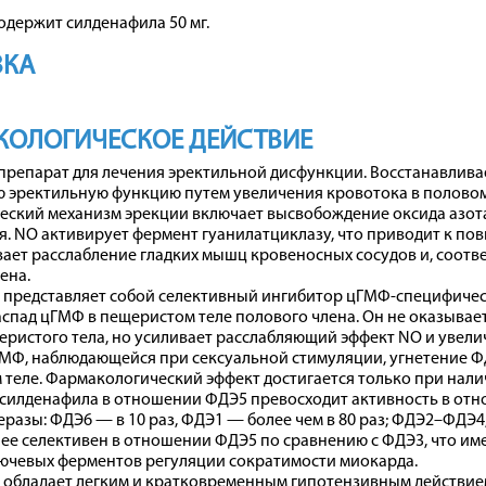
содержит силденафила 50 мг.
ВКА
КОЛОГИЧЕСКОЕ ДЕЙСТВИЕ
препарат для лечения эректильной дисфункции. Восстанавлива
 эректильную функцию путем увеличения кровотока в половом
ский механизм эрекции включает высвобождение оксида азота
. NO активирует фермент гуанилатциклазу, что приводит к по
ет расслабление гладких мышц кровеносных сосудов и, соотве
ена.
представляет собой селективный ингибитор цГМФ-специфическ
спад цГМФ в пещеристом теле полового члена. Он не оказывае
истого тела, но усиливает расслабляющий эффект NO и увелич
МФ, наблюдающейся при сексуальной стимуляции, угнетение Ф
теле. Фармакологический эффект достигается только при нали
 силденафила в отношении ФДЭ5 превосходит активность в от
разы: ФДЭ6 — в 10 раз, ФДЭ1 — более чем в 80 раз; ФДЭ2–ФДЭ4
лее селективен в отношении ФДЭ5 по сравнению с ФДЭ3, что им
лючевых ферментов регуляции сократимости миокарда.
 обладает легким и кратковременным гипотензивным действие