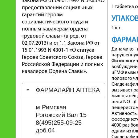
закона РФ от 09.01.1997 N 5-ФЗ «О
1 таблетка 
предоставлении социальных
гарантий героям
УПАКО
социалистического труда и
1 шт.
полным кавалерам ордена
трудовой славы» (в ред. от
ФАРМА
02.07.2013) и ст 1.1 Закона РФ от
Динамико - 
15.01.1993 N 4301-1 «О статусе
нарушенную
Героев Советского Союза, Героев
Физиологиче
Российской Федерации и полных
возбуждения
кавалеров Ордена Славы».
цГМФ вызыва
полового чл
Силденафил 
ФАРМАЛАЙН АПТЕКА
вызывает ра
мышцы пещер
цепи NO–цГ
м.Римская
пещеристом 
Активность
Рогожский Вал 15
фосфодиэсте
8(495)255-09-25
4000 раз бо
доб.04
одним из к
Силденафил