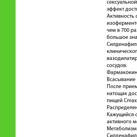
сексуальной
эффект дост
Активность 
изоферменто
чем в 700 р
большое зна
Силденафил 
клиническог
вазодилати
сосудов.
Фармакокин
Всасывание
После прием
натощак дост
пищей Cmax 
Распределе
Кажущийся о
активного м
Метаболизм
Силденафил 