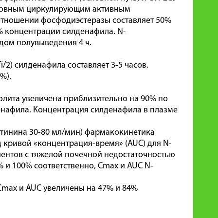
сновным циркулирующим активным
 отношении фосфодиэстеразы составляет 50%
0% концентрации силденафила. N-
дом полувыведения 4 ч.
/2) силденафила составляет 3-5 часов.
%).
болита увеличена приблизительно на 90% по
денафила. Концентрация силденафила в плазме
атинина 30-80 мл/мин) фармакокинетика
д кривой «концентрация-время» (AUC) для N-
иентов с тяжелой почечной недостаточностью
 и 100% соответственно, Cmax и AUC N-
 Cmax и AUC увеличены на 47% и 84%