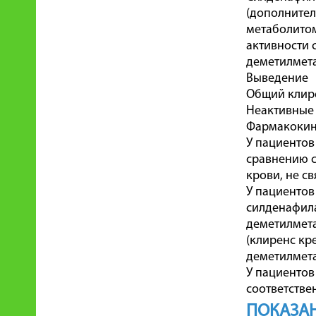
(дополните
метаболитом
активности 
деметилмета
Выведение
Общий клире
Неактивные 
Фармакокине
У пациентов
сравнению с
крови, не с
У пациентов
силденафила
деметилмета
(клиренс кр
деметилмета
У пациентов
соответстве
ПОКАЗА