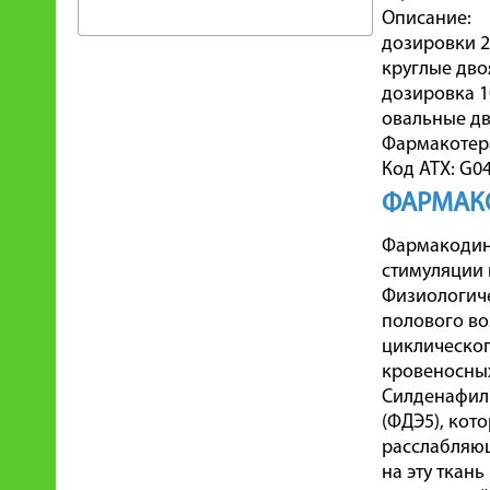
Описание:
дозировки 25
круглые дво
дозировка 1
овальные дв
Фармакотера
Код ATX: G0
ФАРМАК
Фармакодина
стимуляции 
Физиологиче
полового во
циклическог
кровеносных
Силденафил 
(ФДЭ5), кот
расслабляющ
на эту ткан