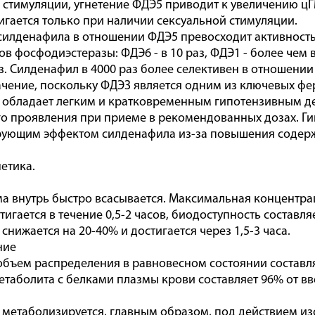
 стимуляции, угнетение ФДЭ5 приводит к увеличению ц
игается только при наличии сексуальной стимуляции.
силденафила в отношении ФДЭ5 превосходит активность
в фосфодиэстеразы: ФДЭ6 - в 10 раз, ФДЭ1 - более чем в
аз. Силденафил в 4000 раз более селективен в отношении
чение, поскольку ФДЭЗ является одним из ключевых фе
обладает легким и кратковременным гипотензивным де
о проявления при приеме в рекомендованных дозах. Ги
рующим эффектом силденафила из-за повышения содер
етика.
а внутрь быстро всасывается. Максимальная концентра
игается в течение 0,5-2 часов, биодоступность составля
снижается на 20-40% и достигается через 1,5-3 часа.
ние
бъем распределения в равновесном состоянии составляе
етаболита с белками плазмы крови составляет 96% от в
метаболизируется, главным образом, под действием из