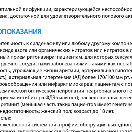
ктильной дисфункции, характеризующейся неспособнос
ена, достаточной для удовлетворительного полового ак
ОПОКАЗАНИЯ
ительность к силденафилу или любому другому компон
ксида азота или органических нитратов или нитратов в
ый прием ритонавира; пациентам, для которых сексуаль
рдечно-сосудистыми заболеваниями, такими как нестаб
ость, угрожающие жизни аритмии, артериальная гипотен
 ст.), артериальная гипертензия (АД более 170/100 мм рт
ровообращения или инфаркт миокарда; пациентам с пот
емической оптической нейропатии неартериального ген
приема ингибитора ФДЭ5 или нет); наследственные деген
ретинит (меньшая часть таких пациентов имеет генетиче
недостаточность; женский пол; возраст до 18 лет.
остью
жественной системной атрофии; обструкция выходного 
стеноз, гипертрофическая обструктивная кардиомиопа