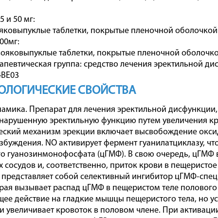
 и 50 мг:
яковыпуклые таблетки, покрытые пленочной оболочкой 
00мг:
ояковыпуклые таблетки, покрытые пленочной оболочкой 
певтическая группа: средство лечения эректильной ди
4BE03
ОЛОГИЧЕСКИЕ СВОЙСТВА
мика. Препарат для лечения эректильной дисфункции, 
нарушенную эректильную функцию путем увеличения кр
ский механизм эрекции включает высвобождение оксида
збуждения. NO активирует фермент гуанилатциклазу, ч
о гуанозинмонофосфата (цГМФ). В свою очередь, цГМФ
 сосудов и, соответственно, приток крови в пещеристое
представляет собой селективный ингибитор цГМФ-спец
орая вызывает распад цГМФ в пещеристом теле полового
ее действие на гладкие мышцы пещеристого тела, но у
ь и увеличивает кровоток в половом члене. При актива