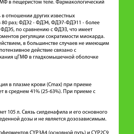
ГМФ в пещеристом теле. Фармакологический
 в отношении других известных
 80 раз; ФДЭ2 - ФДЭ4, ФДЭ7-ФДЭ11 - более
 ФДЭ5, по сравнению с ФДЭЗ, что имеет
рментов регуляции сократимости миокарда.
йствием, в большинстве случаев не имеющим
потензивное действие связано с
жания цГМФ в гладкомышечной оболочке
ция в плазме крови (Cmax) при приеме
ет в среднем 41% (25-63%). При приеме с
т 105 л. Связь силденафила и его основного
веденной дозы и не является дозозависимым.
оферментов CYP3A4 (основной путь) и CYP2C9