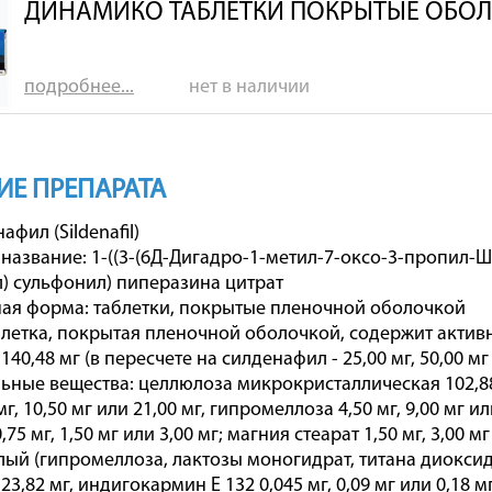
ДИНАМИКО ТАБЛЕТКИ ПОКРЫТЫЕ ОБОЛ
подробнее...
нет в наличии
Е ПРЕПАРАТА
фил (Sildenafil)
название: 1-((3-(6Д-Дигадро-1-метил-7-оксо-3-пропил-Ш
) сульфонил) пиперазина цитрат
ая форма: таблетки, покрытые пленочной оболочкой
аблетка, покрытая пленочной оболочкой, содержит активн
 140,48 мг (в пересчете на силденафил - 25,00 мг, 50,00 мг
ьные вещества: целлюлоза микрокристаллическая 102,88 
мг, 10,50 мг или 21,00 мг, гипромеллоза 4,50 мг, 9,00 мг
75 мг, 1,50 мг или 3,00 мг; магния стеарат 1,50 мг, 3,00 
лый (гипромеллоза, лактозы моногидрат, титана диоксид, 
 23,82 мг, индигокармин Е 132 0,045 мг, 0,09 мг или 0,18 мг