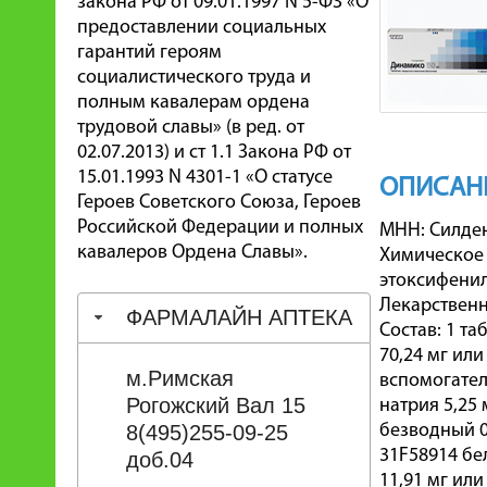
закона РФ от 09.01.1997 N 5-ФЗ «О
предоставлении социальных
гарантий героям
социалистического труда и
полным кавалерам ордена
трудовой славы» (в ред. от
02.07.2013) и ст 1.1 Закона РФ от
15.01.1993 N 4301-1 «О статусе
ОПИСАНИ
Героев Советского Союза, Героев
Российской Федерации и полных
МНН: Силдена
кавалеров Ордена Славы».
Химическое 
этоксифенил
Лекарственн
ФАРМАЛАЙН АПТЕКА
Состав: 1 т
70,24 мг или
м.Римская
вспомогател
Рогожский Вал 15
натрия 5,25 
8(495)255-09-25
безводный 0,
31F58914 бе
доб.04
11,91 мг или