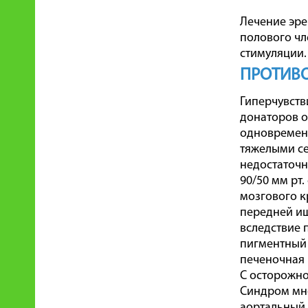
Лечение эре
полового чл
стимуляции.
ПРОТИВ
Гиперчувств
донаторов о
одновременн
тяжелыми се
недостаточн
90/50 мм рт.
мозгового к
передней иш
вследствие 
пигментный 
печеночная 
С осторожн
Синдром мно
аортальный 