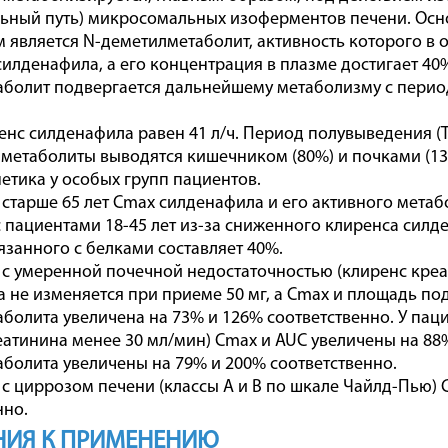
льный путь) микросомальных изоферментов печени. О
 является N-деметилметаболит, активность которого в
силденафила, а его концентрация в плазме достигает 4
болит подвергается дальнейшему метаболизму с перио
нс силденафила равен 41 л/ч. Период полувыведения (Ti
метаболиты выводятся кишечником (80%) и почками (13
тика у особых групп пациентов.
 старше 65 лет Cmax силденафила и его активного мета
 пациентами 18-45 лет из-за сниженного клиренса сил
вязанного с белками составляет 40%.
 с умеренной почечной недостаточностью (клиренс кре
 не изменяется при приеме 50 мг, а Cmax и площадь по
болита увеличена на 73% и 126% соответственно. У пац
еатинина менее 30 мл/мин) Cmax и AUC увеличены на 88%
болита увеличены на 79% и 200% соответственно.
 с циррозом печени (классы А и В по шкале Чайлд-Пью)
нно.
НИЯ К ПРИМЕНЕНИЮ