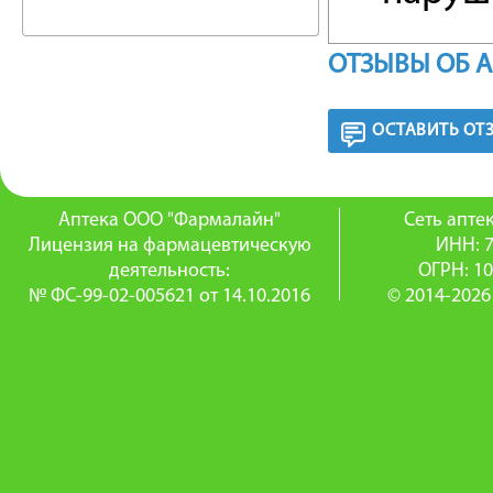
психоге
ОТЗЫВЫ ОБ 
—диагно
дополни
ОСТАВИТЬ ОТ
тестам).
Аптека ООО "Фармалайн"
Сеть апт
СПОСО
Лицензия на фармацевтическую
ИНН: 
деятельность:
ОГРН: 1
Интрака
№ ФС-99-02-005621 от 14.10.2016
© 2014-2026
этиологи
инъекция
третья 