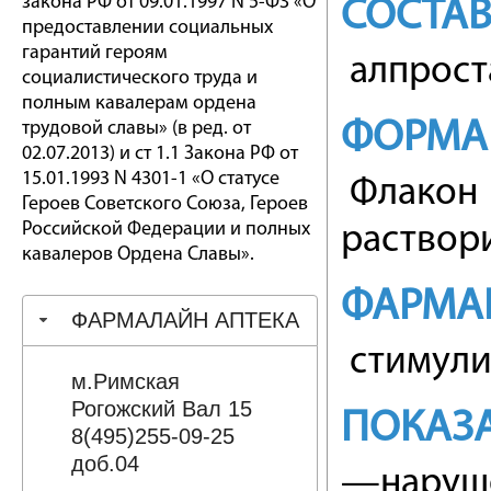
закона РФ от 09.01.1997 N 5-ФЗ «О
СОСТА
предоставлении социальных
гарантий героям
алпрост
социалистического труда и
полным кавалерам ордена
ФОРМА
трудовой славы» (в ред. от
02.07.2013) и ст 1.1 Закона РФ от
15.01.1993 N 4301-1 «О статусе
Флакон 
Героев Советского Союза, Героев
Российской Федерации и полных
раствори
кавалеров Ордена Славы».
ФАРМА
ФАРМАЛАЙН АПТЕКА
стимули
м.Римская
Рогожский Вал 15
ПОКАЗ
8(495)255-09-25
доб.04
—наруше