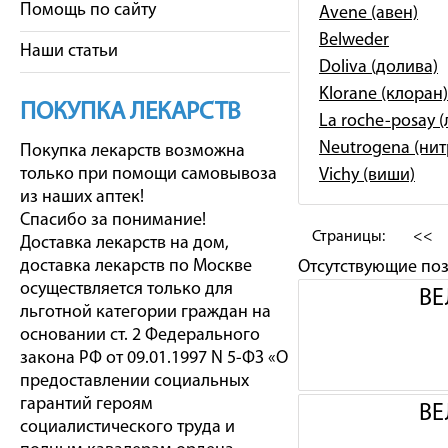
Помощь по сайту
Avene (авен)
Belweder
Наши статьи
Doliva (долива)
Klorane (клоран)
ПОКУПКА ЛЕКАРСТВ
La roche-posay 
Neutrogena (ни
Покупка лекарств возможна
только при помощи самовывоза
Vichy (виши)
из наших аптек!
Спасибо за понимание!
Страницы:
<<
Доставка лекарств на дом,
доставка лекарств по Москве
Отсутствующие по
осуществляется только для
ВЕ
льготной категории граждан на
основании ст. 2 Федерального
закона РФ от 09.01.1997 N 5-ФЗ «О
предоставлении социальных
гарантий героям
ВЕ
социалистического труда и