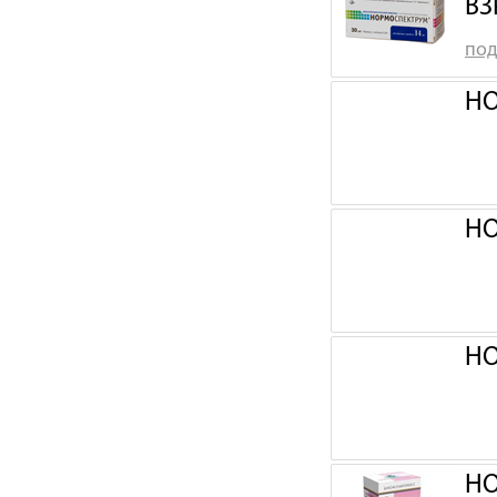
ВЗ
под
НО
НО
НО
НО