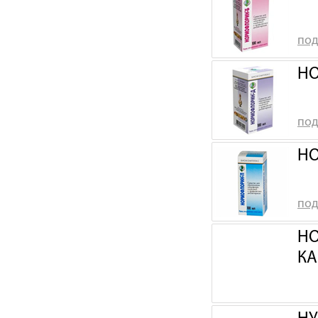
под
НО
под
НО
под
НО
КА