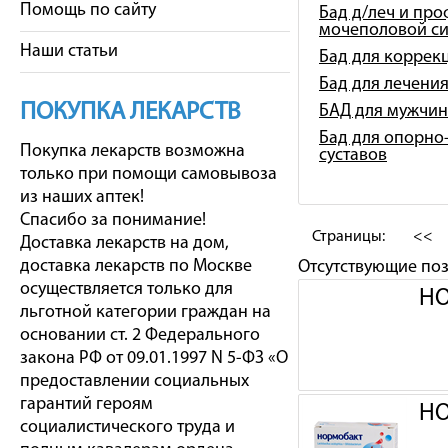
Помощь по сайту
Бад д/леч и про
мочеполовой с
Наши статьи
Бад для коррек
Бад для лечени
ПОКУПКА ЛЕКАРСТВ
БАД для мужчин
Бад для опорно-
Покупка лекарств возможна
суставов
только при помощи самовывоза
из наших аптек!
Спасибо за понимание!
Страницы:
<<
Доставка лекарств на дом,
доставка лекарств по Москве
Отсутствующие по
осуществляется только для
НО
льготной категории граждан на
основании ст. 2 Федерального
закона РФ от 09.01.1997 N 5-ФЗ «О
предоставлении социальных
гарантий героям
НО
социалистического труда и