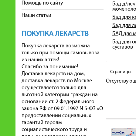
Помощь по сайту
Бад д/леч
мочеполо
Наши статьи
Бад для 
Бад для 
ПОКУПКА ЛЕКАРСТВ
БАД для 
Бад для о
Покупка лекарств возможна
суставов
только при помощи самовывоза
из наших аптек!
Спасибо за понимание!
Страницы:
Доставка лекарств на дом,
доставка лекарств по Москве
Отсутствую
осуществляется только для
льготной категории граждан на
основании ст. 2 Федерального
закона РФ от 09.01.1997 N 5-ФЗ «О
предоставлении социальных
гарантий героям
социалистического труда и