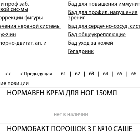
 и проф заб.
Бад для повышения иммунит
вой сис-мы
Бад для профил. нарушения
коррекции фигуры
зрения
лечения нервной системы
Бад для сердечно-сосуд. сис
мужчин
Бад общеукрепляющие
порно-двигат. ап. и
Бад уход за кожей
Геладринк
<<
< Предыдущая
61
62
63
64
65
66
щие позиции
НОРМАВЕН КРЕМ ДЛЯ НОГ 150МЛ
нет в наличии
НОРМОБАКТ ПОРОШОК 3 Г №10 САШЕ