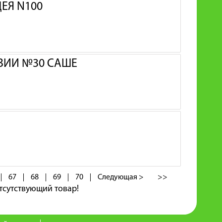
ЕЯ N100
НЗИИ №30 САШЕ
67
68
69
70
Следующая >
>>
тсутствующий товар!