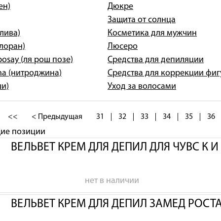
ен)
Дюкре
Защита от солнца
олива)
Косметика для мужчин
клоран)
Люсеро
posay (ля рош позе)
Средства для депиляции
na (нитроджина)
Средства для коррекции фи
ши)
Уход за волосами
<<
< Предыдущая
31
32
33
34
35
36
щие позиции
ВЕЛЬВЕТ КРЕМ ДЛЯ ДЕПИЛ ДЛЯ ЧУВС К 
нет в наличии
ВЕЛЬВЕТ КРЕМ ДЛЯ ДЕПИЛ ЗАМЕД РОСТ