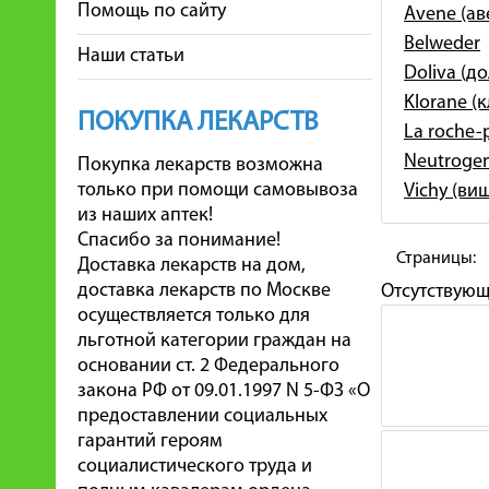
Помощь по сайту
Avene (ав
Belweder
Наши статьи
Doliva (д
Klorane (
ПОКУПКА ЛЕКАРСТВ
La roche-
Neutroge
Покупка лекарств возможна
только при помощи самовывоза
Vichy (ви
из наших аптек!
Спасибо за понимание!
Страницы:
Доставка лекарств на дом,
доставка лекарств по Москве
Отсутствую
осуществляется только для
льготной категории граждан на
основании ст. 2 Федерального
закона РФ от 09.01.1997 N 5-ФЗ «О
предоставлении социальных
гарантий героям
социалистического труда и