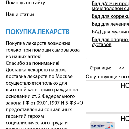
Помощь по сайту
Бад д/леч и про
мочеполовой с
Наши статьи
Бад для коррек
Бад для лечени
ПОКУПКА ЛЕКАРСТВ
БАД для мужчин
Бад для опорно-
Покупка лекарств возможна
суставов
только при помощи самовывоза
из наших аптек!
Спасибо за понимание!
Страницы:
<<
Доставка лекарств на дом,
доставка лекарств по Москве
Отсутствующие по
осуществляется только для
НО
льготной категории граждан на
основании ст. 2 Федерального
закона РФ от 09.01.1997 N 5-ФЗ «О
предоставлении социальных
гарантий героям
НО
социалистического труда и