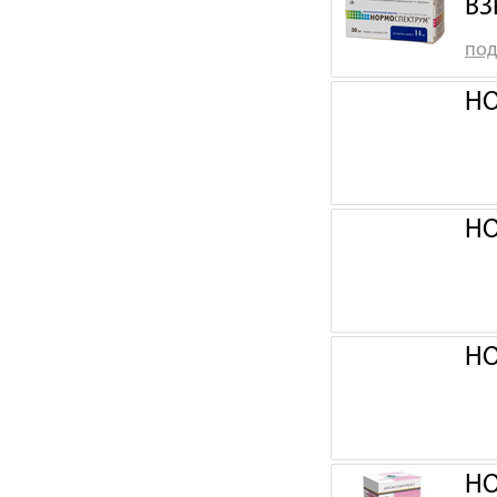
ВЗ
под
НО
НО
НО
НО