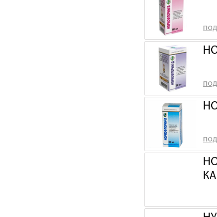
под
НО
под
НО
под
НО
КА