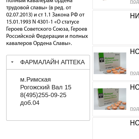
полным кавалерам ордена
под
трудовой славы» (в ред. от
02.07.2013) и ст 1.1 Закона РФ от
НИ
15.01.1993 N 4301-1 «О статусе
Героев Советского Союза, Героев
Российской Федерации и полных
кавалеров Ордена Славы».
НО
ФАРМАЛАЙН АПТЕКА
под
м.Римская
Рогожский Вал 15
НО
8(495)255-09-25
доб.04
под
НО