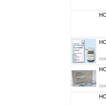
НО
НО
под
НО
под
НО