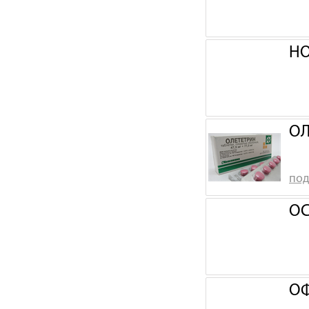
НО
ОЛ
под
ОС
ОФ