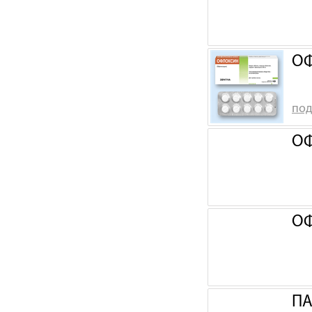
ОФ
под
ОФ
ОФ
ПА