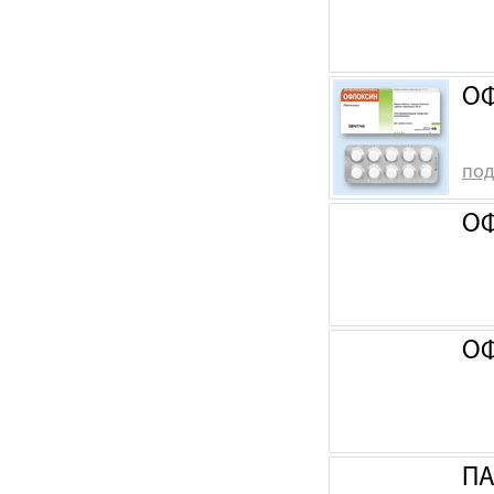
ОФ
под
ОФ
ОФ
ПА