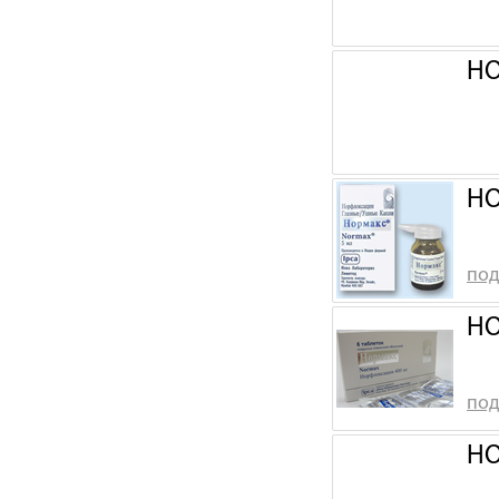
НО
НО
под
НО
под
НО