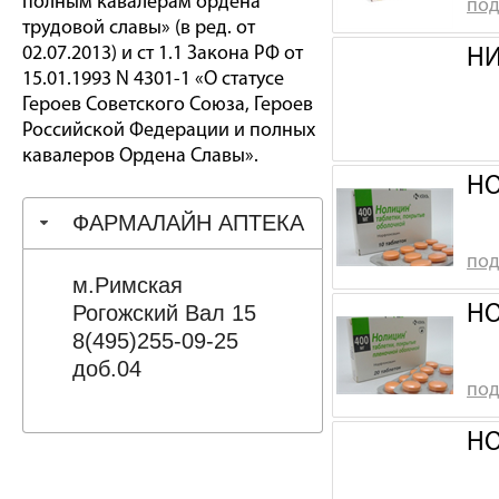
полным кавалерам ордена
под
трудовой славы» (в ред. от
02.07.2013) и ст 1.1 Закона РФ от
НИ
15.01.1993 N 4301-1 «О статусе
Героев Советского Союза, Героев
Российской Федерации и полных
кавалеров Ордена Славы».
НО
ФАРМАЛАЙН АПТЕКА
под
м.Римская
Рогожский Вал 15
НО
8(495)255-09-25
доб.04
под
НО