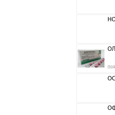
НО
ОЛ
под
ОС
ОФ