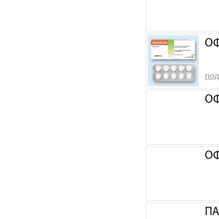
ОФ
под
ОФ
ОФ
ПА