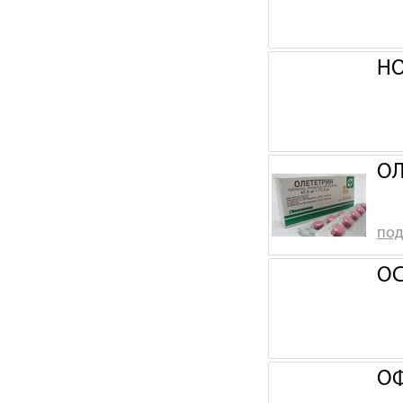
НО
ОЛ
под
ОС
ОФ