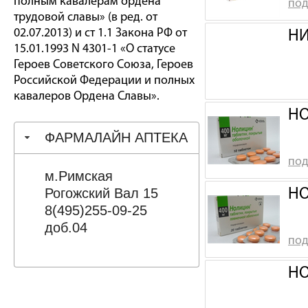
полным кавалерам ордена
под
трудовой славы» (в ред. от
02.07.2013) и ст 1.1 Закона РФ от
НИ
15.01.1993 N 4301-1 «О статусе
Героев Советского Союза, Героев
Российской Федерации и полных
кавалеров Ордена Славы».
НО
ФАРМАЛАЙН АПТЕКА
под
м.Римская
Рогожский Вал 15
НО
8(495)255-09-25
доб.04
под
НО