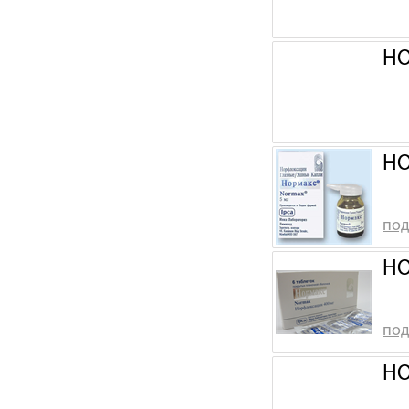
НО
НО
под
НО
под
НО