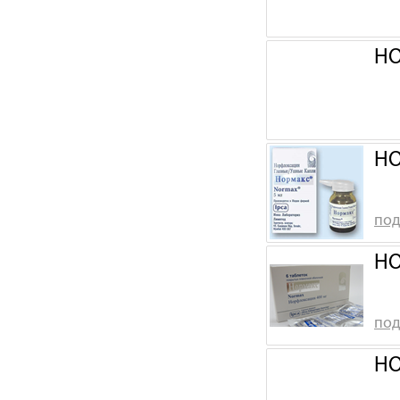
НО
НО
под
НО
под
НО