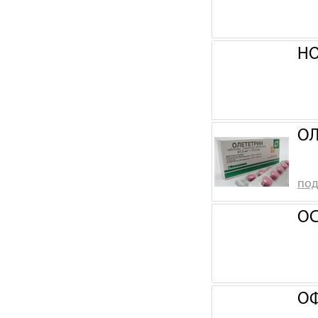
НО
ОЛ
под
ОС
ОФ