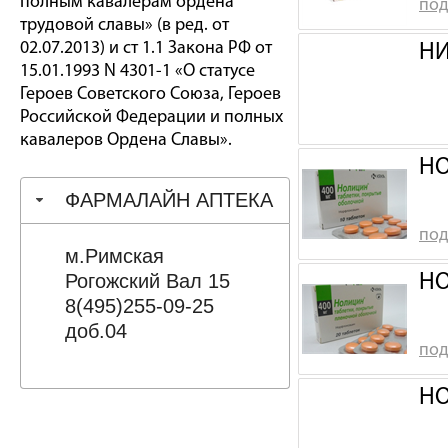
полным кавалерам ордена
под
трудовой славы» (в ред. от
02.07.2013) и ст 1.1 Закона РФ от
НИ
15.01.1993 N 4301-1 «О статусе
Героев Советского Союза, Героев
Российской Федерации и полных
кавалеров Ордена Славы».
НО
ФАРМАЛАЙН АПТЕКА
под
м.Римская
Рогожский Вал 15
НО
8(495)255-09-25
доб.04
под
НО