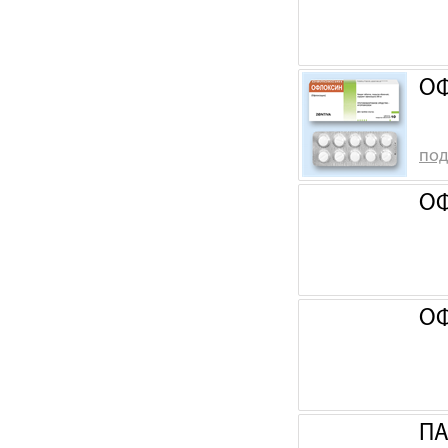
ОФ
под
ОФ
ОФ
ПА