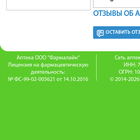
действи
ОТЗЫВЫ ОБ 
избавит
вспомог
ОСТАВИТЬ ОТ
заболев
Аптека ООО "Фармалайн"
Сеть апт
СОСТА
Лицензия на фармацевтическую
ИНН: 
деятельность:
ОГРН: 1
Основой
№ ФС-99-02-005621 от 14.10.2016
© 2014-2026
практич
кислоты
масел, с
сильвес