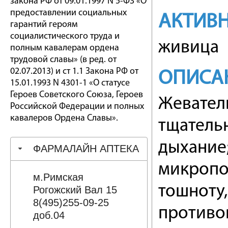
закона РФ от 09.01.1997 N 5-ФЗ «О
предоставлении социальных
АКТИВ
гарантий героям
социалистического труда и
живица
полным кавалерам ордена
трудовой славы» (в ред. от
02.07.2013) и ст 1.1 Закона РФ от
ОПИСА
15.01.1993 N 4301-1 «О статусе
Героев Советского Союза, Героев
Жевател
Российской Федерации и полных
кавалеров Ордена Славы».
тщатель
дыхание
ФАРМАЛАЙН АПТЕКА
микропо
м.Римская
тошноту,
Рогожский Вал 15
8(495)255-09-25
противо
доб.04