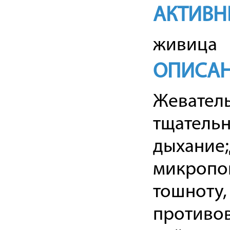
АКТИВН
живица
ОПИСА
Жеватель
тщательн
дыхание;
микропов
тошноту,
противов