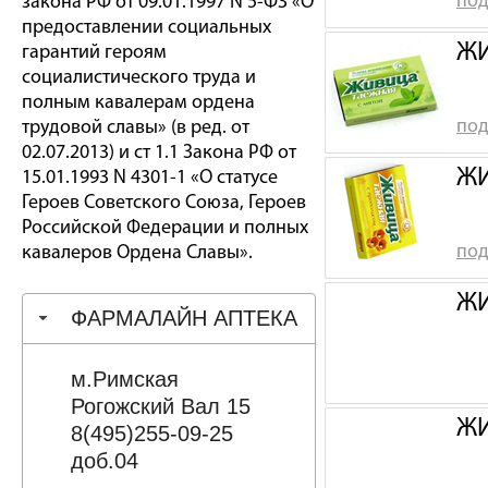
под
закона РФ от 09.01.1997 N 5-ФЗ «О
предоставлении социальных
ЖИ
гарантий героям
социалистического труда и
полным кавалерам ордена
под
трудовой славы» (в ред. от
02.07.2013) и ст 1.1 Закона РФ от
ЖИ
15.01.1993 N 4301-1 «О статусе
Героев Советского Союза, Героев
Российской Федерации и полных
под
кавалеров Ордена Славы».
ЖИ
ФАРМАЛАЙН АПТЕКА
м.Римская
Рогожский Вал 15
ЖИ
8(495)255-09-25
доб.04