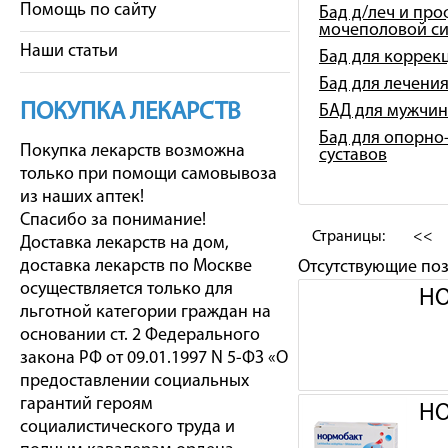
Помощь по сайту
Бад д/леч и про
мочеполовой с
Наши статьи
Бад для коррек
Бад для лечени
ПОКУПКА ЛЕКАРСТВ
БАД для мужчин
Бад для опорно-
Покупка лекарств возможна
суставов
только при помощи самовывоза
из наших аптек!
Спасибо за понимание!
Страницы:
<<
Доставка лекарств на дом,
доставка лекарств по Москве
Отсутствующие по
осуществляется только для
НО
льготной категории граждан на
основании ст. 2 Федерального
закона РФ от 09.01.1997 N 5-ФЗ «О
предоставлении социальных
гарантий героям
НО
социалистического труда и