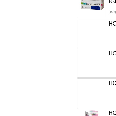
ВЗ
под
НО
НО
НО
НО