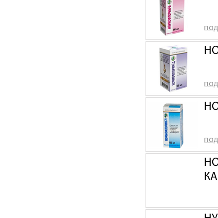
под
НО
под
НО
под
НО
КА