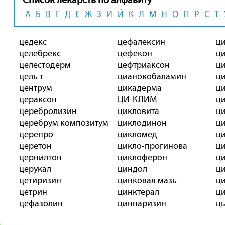
Список лекарств по алфавиту
А
Б
В
Г
Д
Е
Ж
З
И
Й
К
Л
М
Н
О
П
Р
С
Т
цедекс
цефалексин
ц
целебрекс
цефекон
ц
целестодерм
цефтриаксон
ц
цель т
цианокобаламин
ц
центрум
цикадерма
ц
цераксон
ЦИ-КЛИМ
ц
церебролизин
цикловита
ц
церебрум композитум
циклодинон
ц
церепро
цикломед
ц
церетон
цикло-прогинова
ц
цернилтон
циклоферон
ц
церукал
циндол
ц
цетиризин
цинковая мазь
ци
цетрин
цинктерал
ц
цефазолин
циннаризин
ц