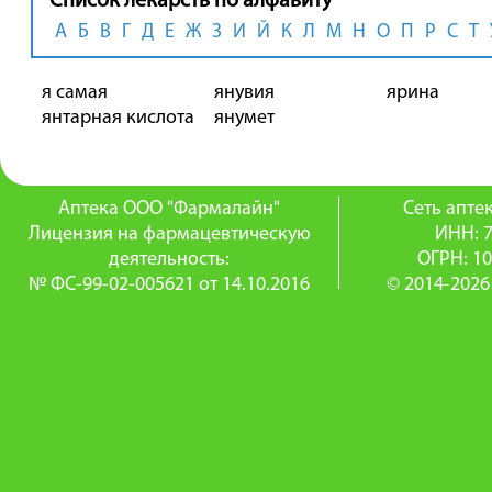
Список лекарств по алфавиту
А
Б
В
Г
Д
Е
Ж
З
И
Й
К
Л
М
Н
О
П
Р
С
Т
я самая
янувия
ярина
янтарная кислота
янумет
Аптека ООО "Фармалайн"
Сеть апт
Лицензия на фармацевтическую
ИНН: 
деятельность:
ОГРН: 1
№ ФС-99-02-005621 от 14.10.2016
© 2014-2026