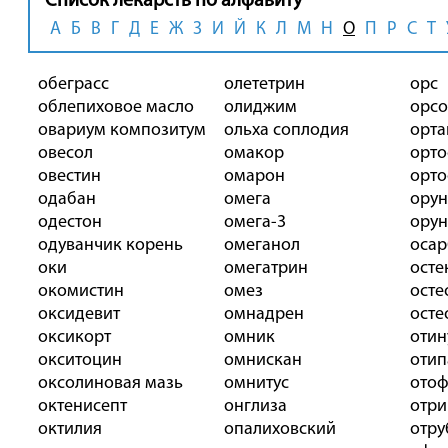
Список лекарств по алфавиту
А
Б
В
Г
Д
Е
Ж
З
И
Й
К
Л
М
Н
О
П
Р
С
Т
обеграсс
олететрин
орс
облепиховое масло
олиджим
орсо
овариум композитум
ольха соплодия
орта
овесол
омакор
орт
овестин
омарон
орт
одабан
омега
орун
одестон
омега-3
ору
одуванчик корень
омеганол
оса
оки
омегатрин
осте
окомистин
омез
осте
оксидевит
омнадрен
осте
оксикорт
омник
отин
окситоцин
омнискан
отип
оксолиновая мазь
омнитус
ото
октенисепт
онглиза
отри
октилия
опалиховский
отру