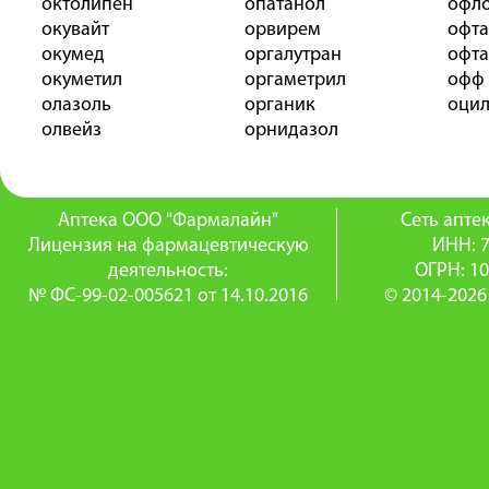
октолипен
опатанол
офл
окувайт
орвирем
офта
окумед
оргалутран
офт
окуметил
оргаметрил
офф
олазоль
органик
оци
олвейз
орнидазол
Аптека ООО "Фармалайн"
Сеть апт
Лицензия на фармацевтическую
ИНН: 
деятельность:
ОГРН: 1
№ ФС-99-02-005621 от 14.10.2016
© 2014-2026