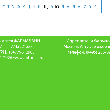
С
Т
У
Ф
Х
Ц
Ч
Ш
Щ
Э
Ю
Я
А - Я
A - Z
0 - 9
ь аптек ФАРМАЛАЙН
Адрес аптеки Фармал
ИНН: 7743521327
Москва, Алтуфьевское ш
ГРН: 1047796129831
телефон: 8(495) 255-0
4-2026 www.aptprice.ru