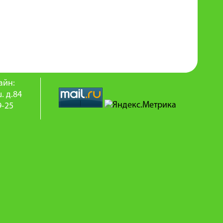
айн:
. д.84
9-25