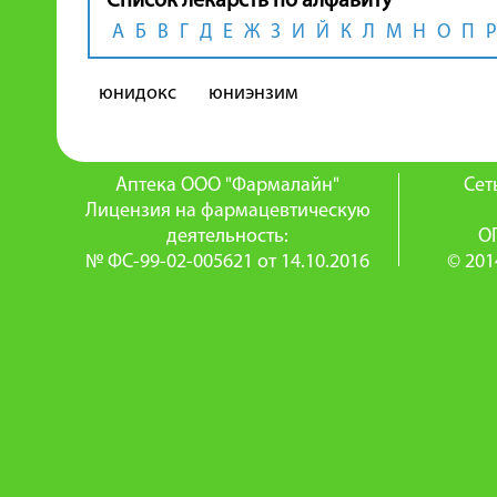
Список лекарств по алфавиту
А
Б
В
Г
Д
Е
Ж
З
И
Й
К
Л
М
Н
О
П
Р
юнидокс
юниэнзим
Аптека ООО "Фармалайн"
Сет
Лицензия на фармацевтическую
деятельность:
О
№ ФС-99-02-005621 от 14.10.2016
© 201