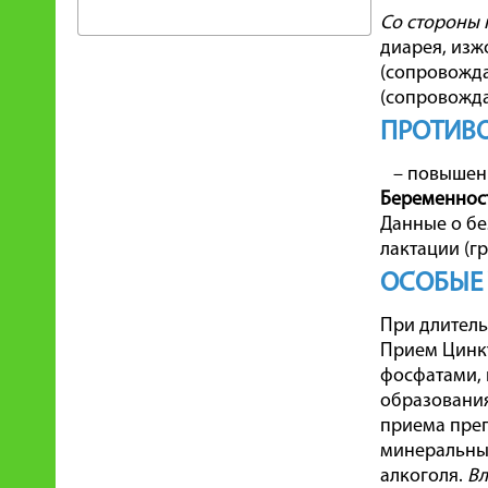
Со стороны 
диарея, изж
(сопровожда
(сопровожд
ПРОТИВ
– повышенна
Беременност
Данные о бе
лактации (г
ОСОБЫЕ
При длитель
Прием Цинкт
фосфатами, 
образования
приема преп
минеральным
алкоголя.
Вл