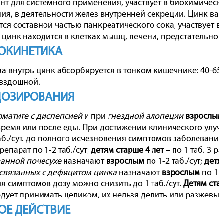
т для системного применения, участвует в биохимическ
ия, в деятельности желез внутренней секреции. Цинк в
тся составной частью панкреатического сока, участвует 
 цинк находится в клетках мышц, печени, предстательной
ОКИНЕТИКА
а внутрь цинк абсорбируется в тонком кишечнике: 40-6
двздошной.
ДОЗИРОВАНИЯ
матите с диспепсией
и при
гнездной алопеции
взрослым
 время или после еды. При достижении клинического улучш
таб./сут. до полного исчезновения симптомов заболеван
епарат по 1-2 таб./сут;
детям старше 4 лет
– по 1 таб. 3 
анной почесухе
назначают
взрослым
по 1-2 таб./сут;
дет
 связанных с дефицитом цинка
назначают
взрослым
по 1
я симптомов дозу можно снизить до 1 таб./сут.
Детям ст
едует принимать целиком, их нельзя делить или разжевы
ОЕ ДЕЙСТВИЕ