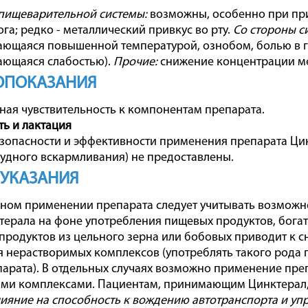
пищеварительной системы:
возможны, особенно при при
ога; редко - металлический привкус во рту.
Со стороны с
ющаяся повышенной температурой, ознобом, болью в г
ающаяся слабостью).
Прочие:
снижение концентрации мед
ОПОКАЗАНИЯ
я чувствительность к компонентам препарата.
ь и лактация
зопасности и эффективности применения препарата Ци
рудного вскармливания) не предоставлены.
 УКАЗАНИЯ
ном применении препарата следует учитывать возможно
ерала на фоне употребления пищевых продуктов, бог
продуктов из цельного зерна или бобовых приводит к с
 нерастворимых комплексов (употреблять такого рода п
арата). В отдельных случаях возможно применение преп
и комплексами. Пациентам, принимающим Цинктерал, 
ияние на способность к вождению автотранспорта и у