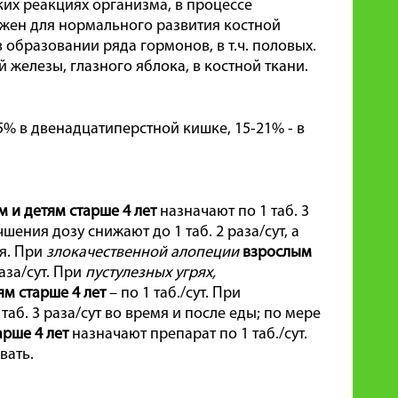
их реакциях организма, в процессе
ажен для нормального развития костной
в образовании ряда гормонов, в т.ч. половых.
 железы, глазного яблока, в костной ткани.
5% в двенадцатиперстной кишке, 15-21% - в
 и детям старше 4 лет
назначают по 1 таб. 3
ения дозу снижают до 1 таб. 2 раза/сут, а
ия. При
злокачественной алопеции
взрослым
раза/сут. При
пустулезных угрях,
ям старше 4 лет
– по 1 таб./сут. При
 таб. 3 раза/сут во время и после еды; по мере
арше 4 лет
назначают препарат по 1 таб./сут.
вать.