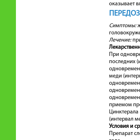
оказывает в
ПЕРЕДО
Симптомы:
ж
головокружен
Лечение:
при
Лекарствен
При одновр
последних (
одновремен
меди (интер
одновременн
одновремен
одновременн
приемом пре
Цинктерала
(интервал м
Условия и с
Препарат сле