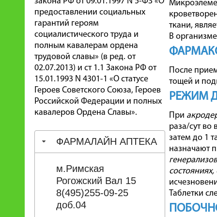
закона РФ от 09.01.1997 N 5-ФЗ «О
Микроэлемен
предоставлении социальных
кроветворен
гарантий героям
ткани, являе
социалистического труда и
В организме
полным кавалерам ордена
ФАРМАК
трудовой славы» (в ред. от
02.07.2013) и ст 1.1 Закона РФ от
После прием
15.01.1993 N 4301-1 «О статусе
тощей и по
Героев Советского Союза, Героев
РЕЖИМ 
Российской Федерации и полных
кавалеров Ордена Славы».
При
акродер
раза/сут во
затем до 1 
ФАРМАЛАЙН АПТЕКА
назначают пр
генерализов
м.Римская
состояниях,
Рогожский Вал 15
исчезновени
8(495)255-09-25
Таблетки сл
доб.04
ПОБОЧН