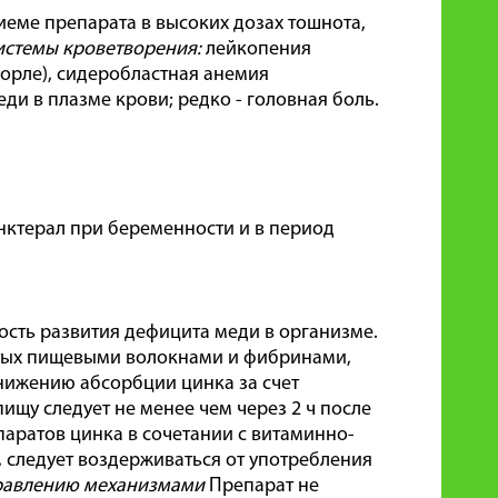
еме препарата в высоких дозах тошнота,
истемы кроветворения:
лейкопения
орле), сидеробластная анемия
и в плазме крови; редко - головная боль.
нктерал при беременности и в период
сть развития дефицита меди в организме.
атых пищевыми волокнами и фибринами,
нижению абсорбции цинка за счет
ищу следует не менее чем через 2 ч после
аратов цинка в сочетании с витаминно-
следует воздерживаться от употребления
правлению механизмами
Препарат не