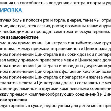
лияния на способность к вождению автотранспорта и у
ЗИРОВКА
гучая боль в полости рта и горле, диарея, тенезмы, отр
ие, желтуха, отек легких, рвота; возможны также анурия
 необходимости проводят симптоматическую терапию.
ное взаимодействие
еменном применении Цинктерала с антибиотиками груп
интервал между приемом тетрациклинов и Цинктерала до
ном применении Цинктерала в высоких дозах и препар
вал между приемом препаратов меди и Цинктерала долже
ом применении Цинктерала и тиазидных диуретиков ув
ном применении Цинктерала с фолиевой кислотой возм
ом применении Цинктерала с препаратами железа уме
паратов железа и Цинктерала должен составлять не ме
 с пеницилламином и другими комплексными соединени
ежду приемом комплексообразующих соединений и Цинкт
роки хранения
дует хранить в сухом, недоступном для детей месте при т