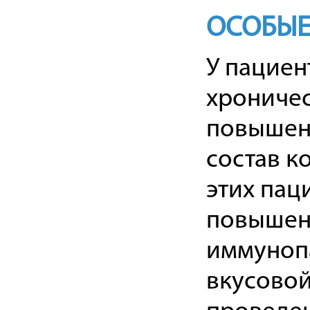
ОСОБЫЕ
У пациен
хроничес
повышенн
состав ко
этих пац
повышенн
иммунопа
вкусовой