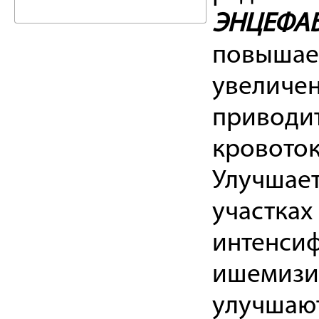
ЭНЦЕФА
повышает
увеличен
приводит
кровоток
Улучшае
участках
интенсиф
ишемизир
улучшают