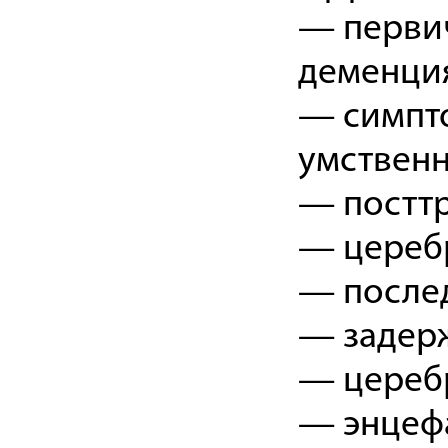
— первич
деменци
— симпт
умственн
— посттр
— цереб
— послед
— задерж
— церебр
— энцефа