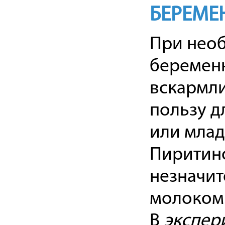
БЕРЕМЕ
При нео
беременн
вскармли
пользу д
или млад
Пиритино
незначит
молоком
В
экспер