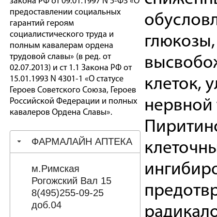
закона РФ от 09.01.1997 N 5-ФЗ «О
предоставлении социальных
обусловл
гарантий героям
социалистического труда и
глюкозы,
полным кавалерам ордена
трудовой славы» (в ред. от
высвобож
02.07.2013) и ст 1.1 Закона РФ от
15.01.1993 N 4301-1 «О статусе
клеток, 
Героев Советского Союза, Героев
Российской Федерации и полных
нервной 
кавалеров Ордена Славы».
Пиритино
ФАРМАЛАЙН АПТЕКА
клеточны
ингибир
м.Римская
Рогожский Вал 15
предотв
8(495)255-09-25
доб.04
радикало