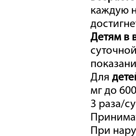
каждую н
достигнет
Детям в в
суточной
показаний
Для
дете
мг до 600
3 раза/сут
Принимат
При нару