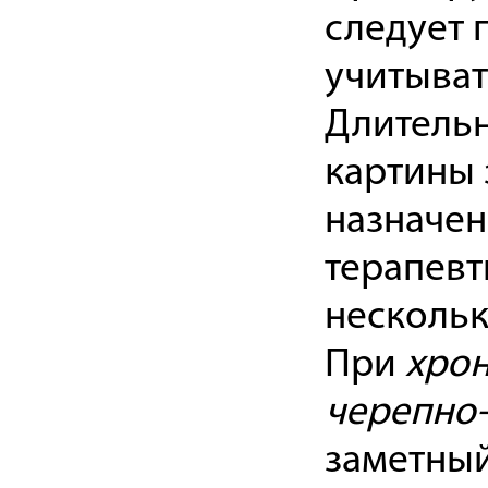
следует 
учитывать
Длительн
картины 
назначен
терапевт
нескольк
При
хрон
черепно-
заметный