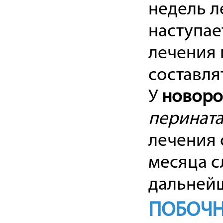
недель л
наступае
лечения 
составля
У
новор
перината
лечения 
месяца с
дальнейш
ПОБОЧН