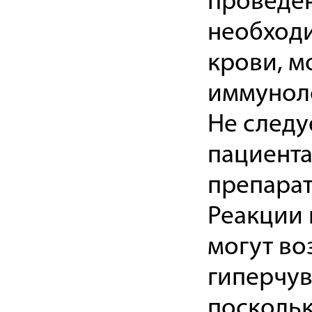
проведен
необходи
крови, м
иммуноло
Не следу
пациента
препарат
Реакции 
могут во
гиперчув
поскольк