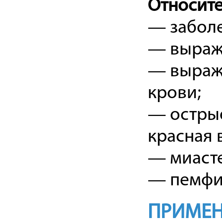
Относит
— заболе
— выраж
— выраж
крови;
— острые
красная 
— миаст
— пемфи
ПРИМЕН