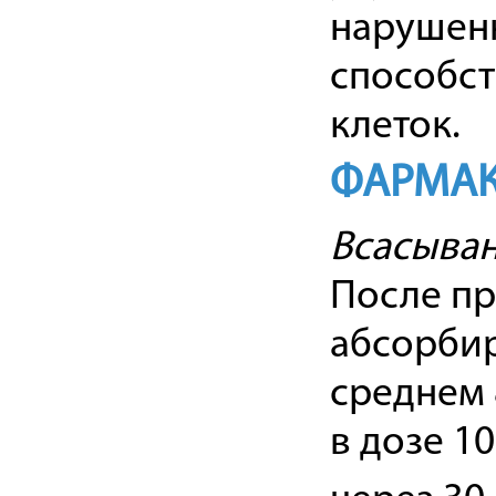
нарушенн
способс
клеток.
ФАРМАК
Всасыван
После пр
абсорбир
среднем 
в дозе 10