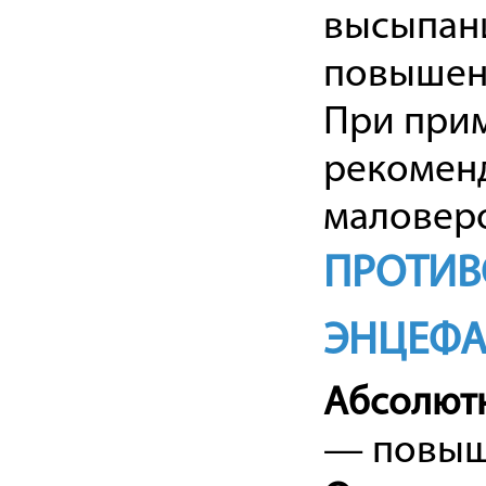
высыпани
повышени
При прим
рекоменд
маловер
ПРОТИВ
ЭНЦЕФА
Абсолют
— повыше