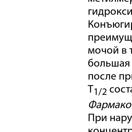
гидрокс
Конъюги
преимущ
мочой в 
большая 
после пр
Т
соста
1/2
Фармакок
При нару
концентр