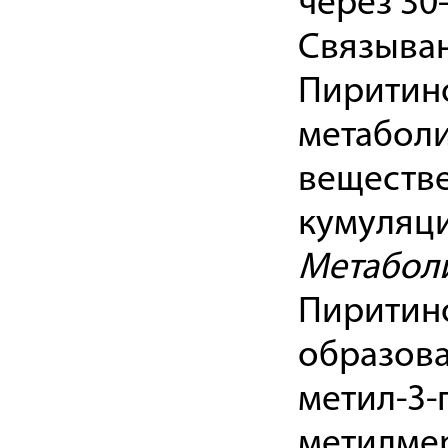
через 30
Связыван
Пиритино
метаболи
веществе
кумуляци
Метабол
Пиритин
образова
метил-3-
метилмер