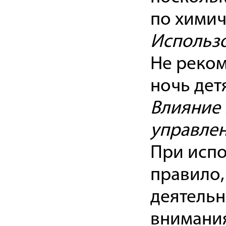
по химич
Использо
Не реком
ночь дет
Влияние 
управле
При исп
правило,
деятельн
внимания