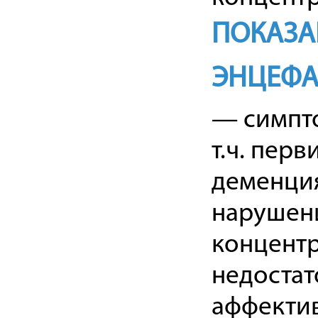
ПОКАЗА
ЭНЦЕФА
— симпто
т.ч. пер
деменци
нарушени
концентр
недостат
аффекти