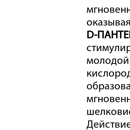
мгновенн
оказыва
D-ПАНТ
стимули
молодой 
кислород
образов
мгновенн
шелковис
Действи