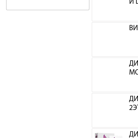
И 
ВИ
ДИ
МО
ДИ
2Э
ДИ