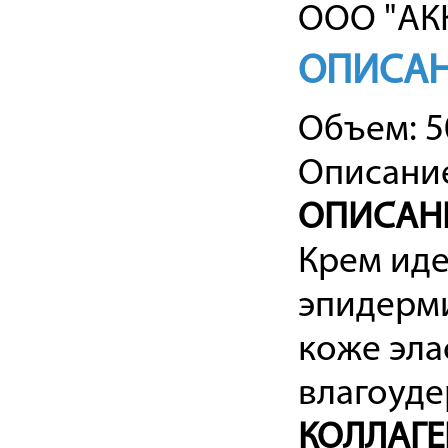
ООО "АКК
ОПИСА
Объем: 5
Описание
ОПИСАН
Крем ид
эпидерми
коже эла
влагоуде
КОЛЛАГ