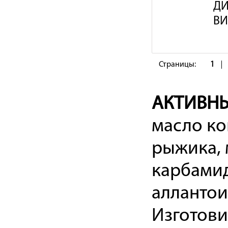
ДИ
ВИ
Страницы:
1
АКТИВН
масло ко
рыжика, 
карбамид
аллантои
Изготови