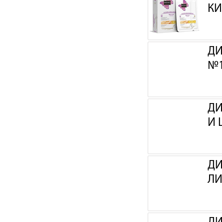
КИ
ДИ
№
ДИ
И 
ДИ
ЛИ