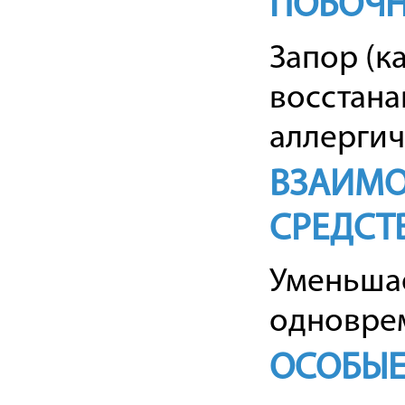
ПОБОЧН
Запор (к
восстана
аллергич
ВЗАИМО
СРЕДСТ
Уменьшае
одновре
ОСОБЫЕ