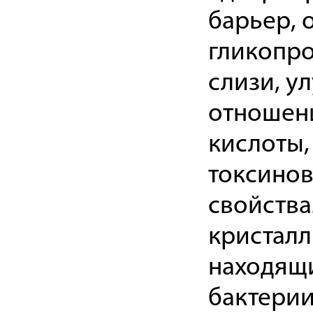
барьер, 
гликопро
слизи, у
отношени
кислоты,
токсинов
свойства
кристалл
находящи
бактерии