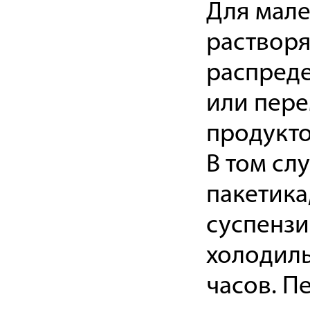
Для мале
растворя
распреде
или пер
продукто
В том сл
пакетика
суспензи
холодиль
часов. 