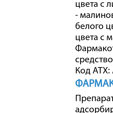
цвета с 
- малино
белого ц
цвета с 
Фармакот
средство
Код АТХ:
ФАРМАК
Препарат
адсорби