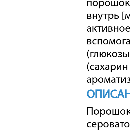
порошок 
внутрь [
активное
вспомога
(глюкозы 
(сахарин 
ароматиз
ОПИСА
Порошок 
серовато