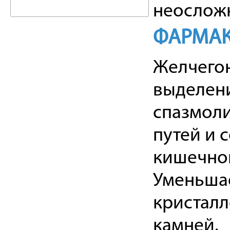
неослож
ФАРМАК
Желчегон
выделени
спазмоли
путей и 
кишечной
Уменьшае
кристалл
камней.