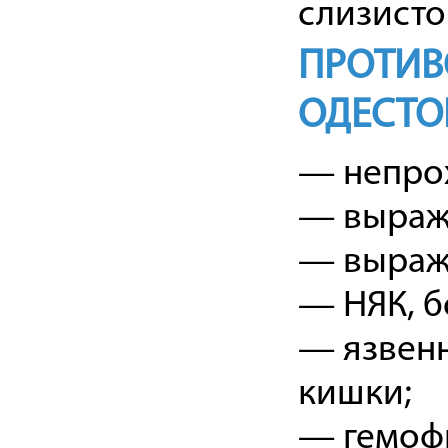
слизисто
ПРОТИВ
ОДЕСТО
— непро
— выраж
— выраж
— НЯК, б
— язвенн
кишки;
— гемоф