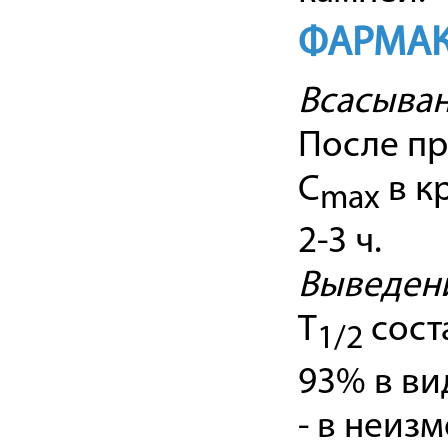
ФАРМАК
Всасыва
После пр
C
в к
max
2-3 ч.
Выведен
T
сост
1/2
93% в ви
- в неиз