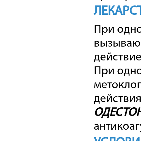
ЛЕКАРС
При одн
вызывающ
действи
При одн
метокло
действия
ОДЕСТО
антикоаг