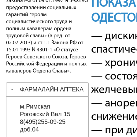
ПОКАЗА
закона РФ от 09.01.1997 N 5-ФЗ «О
предоставлении социальных
гарантий героям
ОДЕСТО
социалистического труда и
полным кавалерам ордена
— дискин
трудовой славы» (в ред. от
02.07.2013) и ст 1.1 Закона РФ от
спастиче
15.01.1993 N 4301-1 «О статусе
Героев Советского Союза, Героев
— хронич
Российской Федерации и полных
кавалеров Ордена Славы».
— состоя
желчевы
ФАРМАЛАЙН АПТЕКА
— анорек
м.Римская
Рогожский Вал 15
снижени
8(495)255-09-25
— при ди
доб.04