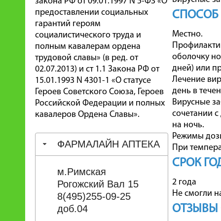
закона РФ от 09.01.1997 N 5-ФЗ «О
предоставлении социальных
СПОСОБ
гарантий героям
Местно.
социалистического труда и
Профилактик
полным кавалерам ордена
оболочку но
трудовой славы» (в ред. от
дней) или п
02.07.2013) и ст 1.1 Закона РФ от
Лечение вир
15.01.1993 N 4301-1 «О статусе
день в течен
Героев Советского Союза, Героев
Вирусные за
Российской Федерации и полных
сочетании с
кавалеров Ордена Славы».
на ночь.
Режимы дози
ФАРМАЛАЙН АПТЕКА
При темпера
СРОК ГО
м.Римская
2 года
Рогожский Вал 15
Не смогли н
8(495)255-09-25
ОТЗЫВЫ 
доб.04