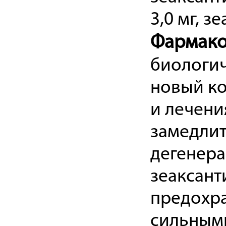
3,0 мг, з
Фармако
биологич
новый к
и лечени
замедлит
дегенера
зеаксант
предохра
сильным