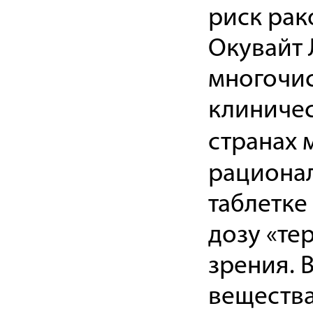
риск рак
Окувайт 
многочис
клиничес
странах 
рационал
таблетке
дозу «те
зрения. 
вещества