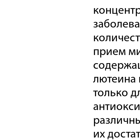
концентр
заболева
количест
прием ми
содержащ
лютеина 
только д
антиокси
различны
их доста