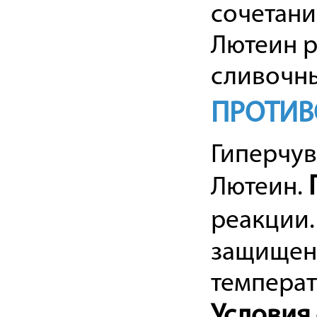
сочетани
Лютеин р
сливочн
ПРОТИВ
Гиперчув
Лютеин.
реакции
защищенн
температу
Условия 