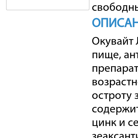
свободны
ОПИСА
Окувайт 
пище, а
препарат
возрастн
остроту 
содержит
цинк и с
зеаксанти