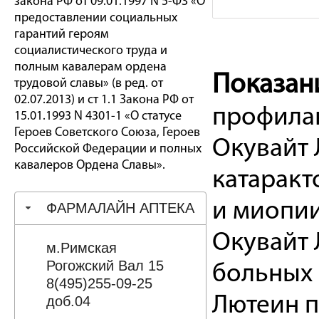
закона РФ от 09.01.1997 N 5-ФЗ «О
предоставлении социальных
гарантий героям
социалистического труда и
полным кавалерам ордена
Показан
трудовой славы» (в ред. от
02.07.2013) и ст 1.1 Закона РФ от
профилак
15.01.1993 N 4301-1 «О статусе
Героев Советского Союза, Героев
Окувайт 
Российской Федерации и полных
кавалеров Ордена Славы».
катаракт
и миопии
ФАРМАЛАЙН АПТЕКА
Окувайт 
м.Римская
Рогожский Вал 15
больных 
8(495)255-09-25
Лютеин п
доб.04