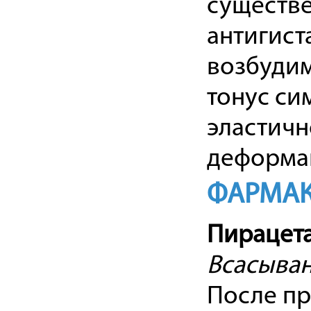
существе
антигист
возбудим
тонус си
эластичн
деформац
ФАРМАК
Пирацет
Всасыва
После пр