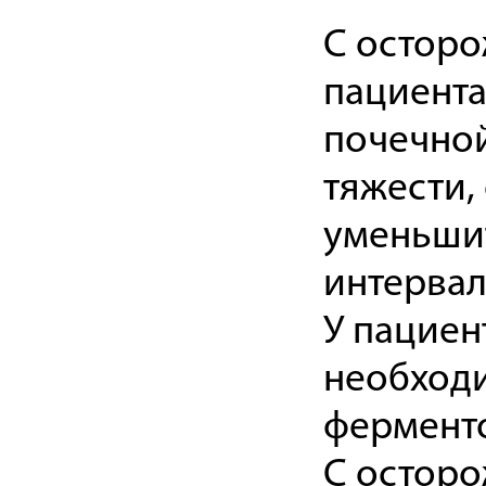
С осторо
пациента
почечной
тяжести,
уменьшит
интерва
У пациен
необход
фермент
С осторо