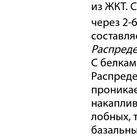
из ЖКТ. C
через 2-6
составля
Распред
С белкам
Распреде
проникае
накаплив
лобных, 
базальны