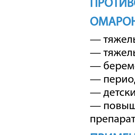
ПРОТИВ
ОМАРО
— тяжел
— тяжел
— берем
— период
— детски
— повыш
препарат