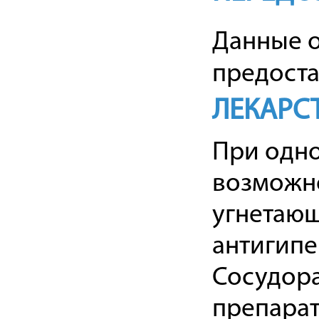
Данные 
предоста
ЛЕКАРС
При одн
возможно
угнетающ
антигипе
Сосудор
препарат