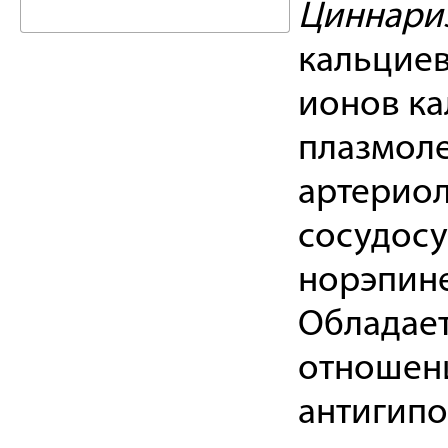
Циннари
кальциев
ионов ка
плазмоле
артериол
сосудос
норэпине
Обладае
отношени
антигипо