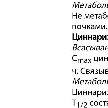
Метабол
Не метаб
почками.
Циннари
Всасыван
C
цин
max
ч. Связы
Метабол
Циннариз
T
сост
1/2