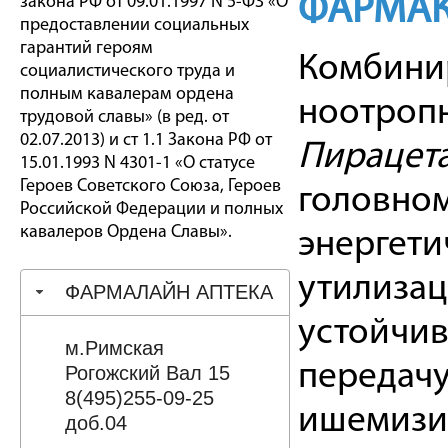
ФАРМАК
закона РФ от 09.01.1997 N 5-ФЗ «О
предоставлении социальных
гарантий героям
Комбинир
социалистического труда и
полным кавалерам ордена
ноотроп
трудовой славы» (в ред. от
02.07.2013) и ст 1.1 Закона РФ от
Пирацет
15.01.1993 N 4301-1 «О статусе
Героев Советского Союза, Героев
головном
Российской Федерации и полных
кавалеров Ордена Славы».
энергети
утилизац
ФАРМАЛАЙН АПТЕКА
устойчив
м.Римская
передачу
Рогожский Вал 15
8(495)255-09-25
ишемизи
доб.04