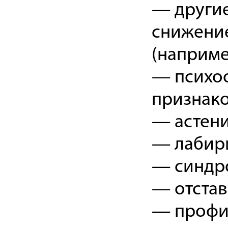
— други
снижени
(наприме
— психо
признако
— астени
— лабир
— синдр
— отстав
— профил