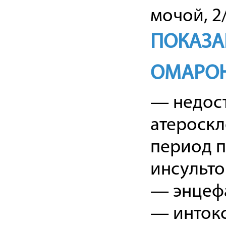
мочой, 2/
ПОКАЗА
ОМАРО
— недост
атероскл
период п
инсульто
— энцефа
— инток