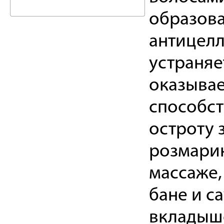
образов
антицелл
устраняе
оказывае
способс
остроту 
розмарин
массаже,
бане и с
вкладыше