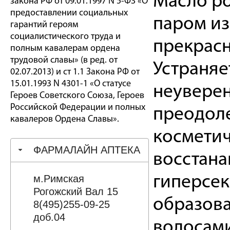
Масло ро
закона РФ от 09.01.1997 N 5-ФЗ «О
предоставлении социальных
паром из
гарантий героям
социалистического труда и
прекрас
полным кавалерам ордена
трудовой славы» (в ред. от
Устраняе
02.07.2013) и ст 1.1 Закона РФ от
15.01.1993 N 4301-1 «О статусе
неуверен
Героев Советского Союза, Героев
Российской Федерации и полных
преодоле
кавалеров Ордена Славы».
косметич
ФАРМАЛАЙН АПТЕКА
восстана
м.Римская
гиперсек
Рогожский Вал 15
образова
8(495)255-09-25
доб.04
волосами