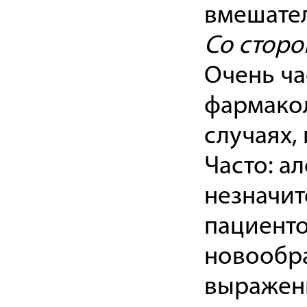
вмешател
Со сторо
Очень ча
фармакол
случаях,
Часто: а
незначит
пациенто
новообра
выраженн