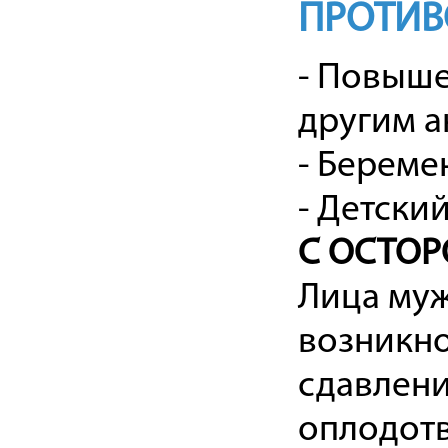
ПРОТИВ
- Повыше
другим а
- Береме
- Детски
С ОСТО
Лица муж
возникн
сдавлени
оплодотв