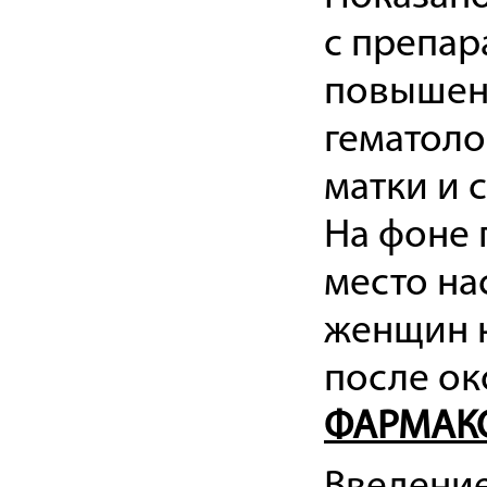
с препар
повышени
гематоло
матки и 
На фоне 
место на
женщин н
после ок
ФАРМАК