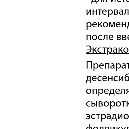
интервал
рекоменд
после вв
Экстрак
Препарат
десенсиб
определя
сыворотк
эстрадио