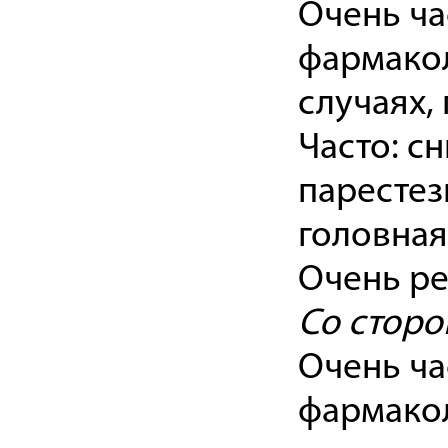
Очень ча
фармакол
случаях,
Часто: с
парестез
головная
Очень ре
Со сторо
Очень ча
фармакол