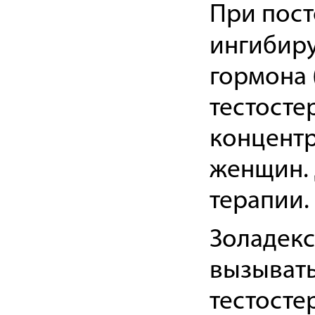
При пост
ингибир
гормона 
тестосте
концентр
женщин.
терапии.
Золадекс
вызыват
тестосте