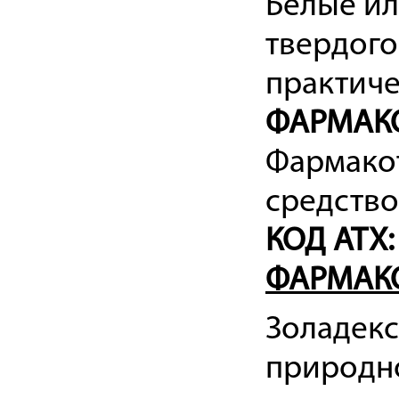
Белые и
твердого
практиче
ФАРМАК
Фармакот
средство
КОД ATX:
ФАРМАК
Золадекс
природно