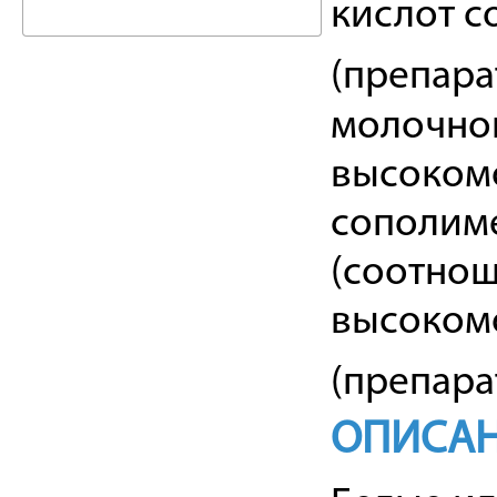
кислот с
(препара
молочной
высоком
сополиме
(соотно
высокомо
(препара
ОПИСА