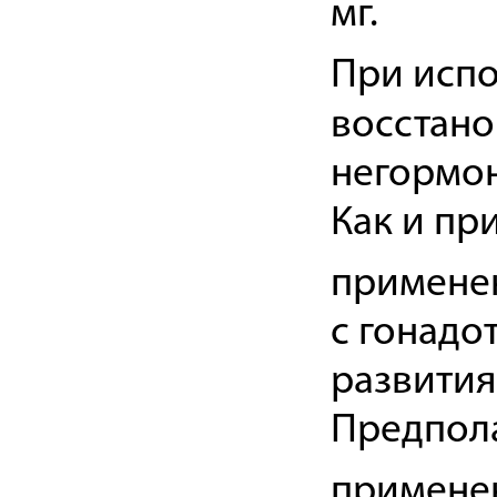
мг.
При испо
восстан
негормо
Как и пр
применен
с гонадо
развития
Предпола
примене