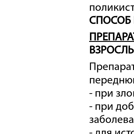
поликист
СПОСОБ 
ПРЕПАРА
ВЗРОСЛ
Препарат
переднюю
- при зл
- при до
заболева
- для ис