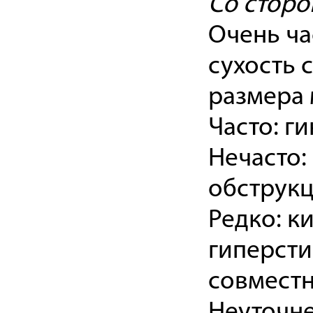
Со сторо
Очень ча
сухость 
размера 
Часто: г
Нечасто:
обструкц
Редко: к
гиперсти
совместн
Неуточне