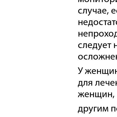
случае, 
недостат
непроход
следует 
осложне
У женщин
для лече
женщин, 
другим п