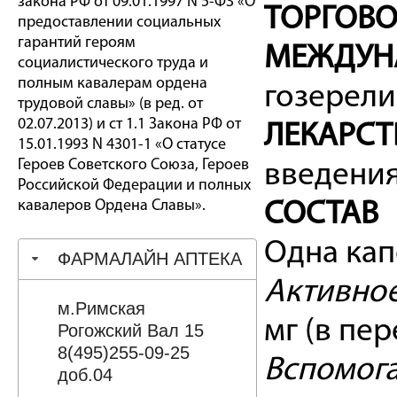
закона РФ от 09.01.1997 N 5-ФЗ «О
ТОРГОВО
предоставлении социальных
гарантий героям
МЕЖДУНА
социалистического труда и
полным кавалерам ордена
гозерелин
трудовой славы» (в ред. от
02.07.2013) и ст 1.1 Закона РФ от
ЛЕКАРСТ
15.01.1993 N 4301-1 «О статусе
Героев Советского Союза, Героев
введения
Российской Федерации и полных
кавалеров Ордена Славы».
СОСТАВ
Одна кап
ФАРМАЛАЙН АПТЕКА
Активное
м.Римская
мг (в пе
Рогожский Вал 15
8(495)255-09-25
Вспомога
доб.04