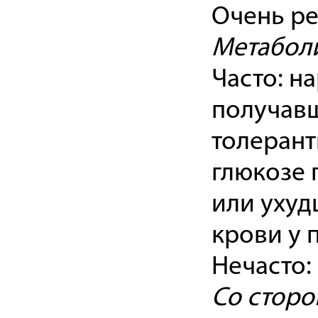
Очень ре
Метабол
Часто: н
получавш
толерант
глюкозе 
или ухуд
крови у 
Нечасто:
Со сторо