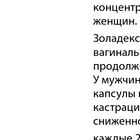
концентр
женщин. 
Золадекс
вагиналь
продолжи
У мужчин
капсулы 
кастраци
сниженн
каждые 2