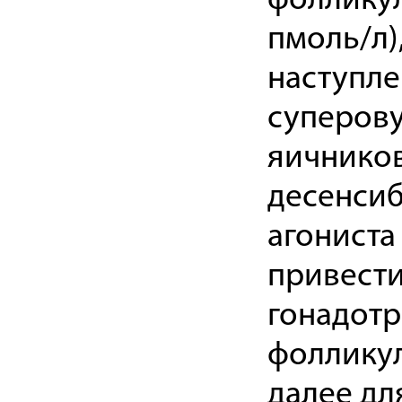
фолликул
пмоль/л)
наступл
суперов
яичников
десенси
агониста
привести
гонадотр
фолликул
далее дл