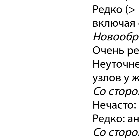
Редко (> 
включая 
Новообр
Очень ре
Неуточне
узлов у 
Со стор
Нечасто:
Редко: а
Со сторо