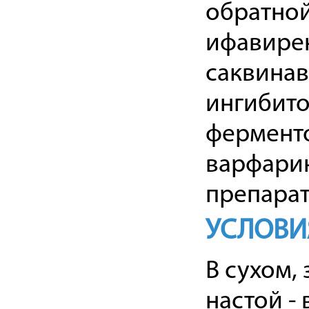
обратной
ифавирен
саквинав
ингибито
ферменто
варфарин
препарат
УСЛОВИ
В сухом,
настой -