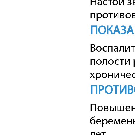
Настой з
противо
ПОКАЗА
Воспалит
полости р
хроничес
ПРОТИВ
Повышенн
беременн
лет.