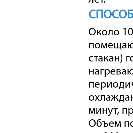
СПОСОБ
Около 10
помещают
стакан) 
нагреваю
периодич
охлаждаю
минут, п
Объем по