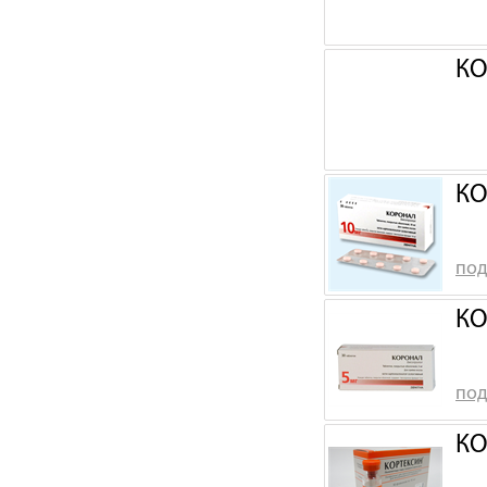
КО
КО
под
КО
под
КО