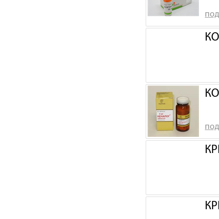
под
КО
КО
под
КР
КР