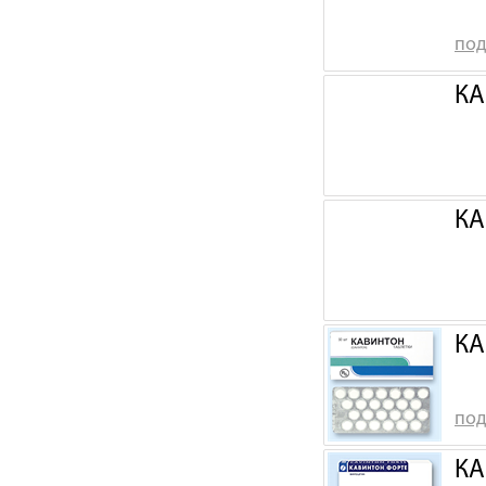
под
КА
КА
КА
под
КА