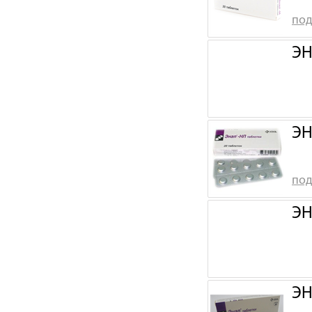
под
ЭН
ЭН
под
ЭН
ЭН