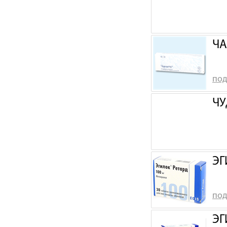
ЧА
под
ЧУ
ЭГ
под
ЭГ