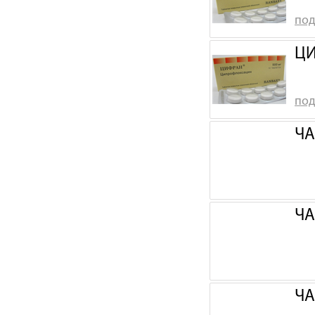
под
ЦИ
под
ЧА
ЧА
ЧА