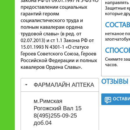
закона РФ от 09.01.1997 N 5-ФЗ «О
направлять 
предоставлении социальных
Защитные кр
гарантий героям
которые дру
социалистического труда и
СОСТА
полным кавалерам ордена
трудовой славы» (в ред. от
нетканое п
хлопчатобу
02.07.2013) и ст 1.1 Закона РФ от
15.01.1993 N 4301-1 «О статусе
СПОСО
Героев Советского Союза, Героев
Снимите защ
Российской Федерации и полных
часов.
кавалеров Ордена Славы».
ОТЗЫВЫ 
ФАРМАЛАЙН АПТЕКА
ОСТАВИ
м.Римская
Рогожский Вал 15
8(495)255-09-25
доб.04