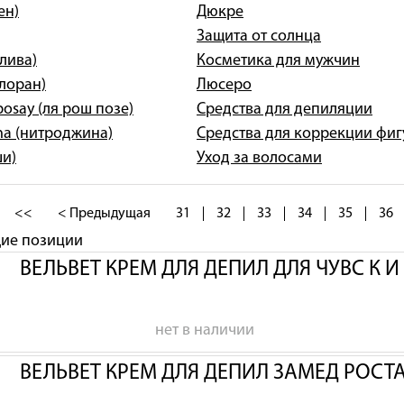
ен)
Дюкре
Защита от солнца
олива)
Косметика для мужчин
клоран)
Люсеро
posay (ля рош позе)
Средства для депиляции
na (нитроджина)
Средства для коррекции фи
ши)
Уход за волосами
<<
< Предыдущая
31
32
33
34
35
36
щие позиции
ВЕЛЬВЕТ КРЕМ ДЛЯ ДЕПИЛ ДЛЯ ЧУВС К 
нет в наличии
ВЕЛЬВЕТ КРЕМ ДЛЯ ДЕПИЛ ЗАМЕД РОСТ