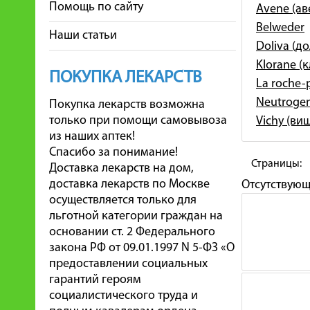
Помощь по сайту
Avene (ав
Belweder
Наши статьи
Doliva (д
Klorane (
ПОКУПКА ЛЕКАРСТВ
La roche-
Neutroge
Покупка лекарств возможна
только при помощи самовывоза
Vichy (ви
из наших аптек!
Спасибо за понимание!
Страницы:
Доставка лекарств на дом,
доставка лекарств по Москве
Отсутствую
осуществляется только для
льготной категории граждан на
основании ст. 2 Федерального
закона РФ от 09.01.1997 N 5-ФЗ «О
предоставлении социальных
гарантий героям
социалистического труда и