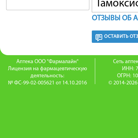
Тамокси
средств
ОТЗЫВЫ ОБ 
свойства
ОСТАВИТЬ ОТ
блокиров
также н
Аптека ООО "Фармалайн"
Сеть апт
эстрадио
Лицензия на фармацевтическую
ИНН: 
деятельность:
ОГРН: 1
цитопла
№ ФС-99-02-005621 от 14.10.2016
© 2014-2026
молочной
гипофиз
рецепто
рецепто