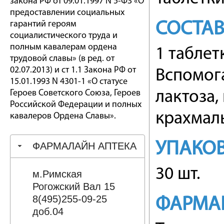
закона РФ от 09.01.1997 N 5-ФЗ «О
предоставлении социальных
гарантий героям
СОСТА
социалистического труда и
полным кавалерам ордена
1 таблет
трудовой славы» (в ред. от
02.07.2013) и ст 1.1 Закона РФ от
Вспомог
15.01.1993 N 4301-1 «О статусе
Героев Советского Союза, Героев
лактоза,
Российской Федерации и полных
крахмал
кавалеров Ордена Славы».
УПАКО
ФАРМАЛАЙН АПТЕКА
30 шт.
м.Римская
Рогожский Вал 15
8(495)255-09-25
ФАРМА
доб.04