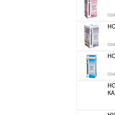
под
НО
под
НО
под
НО
КА