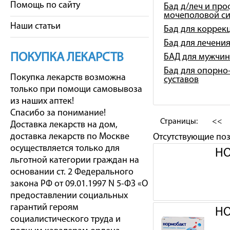
Помощь по сайту
Бад д/леч и про
мочеполовой с
Наши статьи
Бад для коррек
Бад для лечени
ПОКУПКА ЛЕКАРСТВ
БАД для мужчин
Бад для опорно-
Покупка лекарств возможна
суставов
только при помощи самовывоза
из наших аптек!
Спасибо за понимание!
Страницы:
<<
Доставка лекарств на дом,
доставка лекарств по Москве
Отсутствующие по
осуществляется только для
НО
льготной категории граждан на
основании ст. 2 Федерального
закона РФ от 09.01.1997 N 5-ФЗ «О
предоставлении социальных
гарантий героям
НО
социалистического труда и