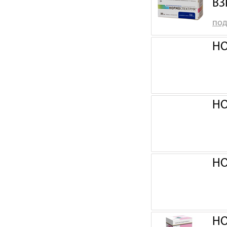
ВЗ
под
НО
НО
НО
НО