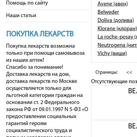
Помощь по сайту
Avene (авен)
Belweder
Наши статьи
Doliva (долива)
Klorane (клоран)
ПОКУПКА ЛЕКАРСТВ
La roche-posay 
Neutrogena (ни
Покупка лекарств возможна
только при помощи самовывоза
Vichy (виши)
из наших аптек!
Спасибо за понимание!
Страницы:
<<
Доставка лекарств на дом,
доставка лекарств по Москве
Отсутствующие по
осуществляется только для
ВЕ
льготной категории граждан на
основании ст. 2 Федерального
закона РФ от 09.01.1997 N 5-ФЗ «О
предоставлении социальных
гарантий героям
ВЕ
социалистического труда и