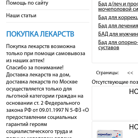
Помощь по сайту
Бад д/леч и про
мочеполовой с
Наши статьи
Бад для коррек
Бад для лечени
ПОКУПКА ЛЕКАРСТВ
БАД для мужчин
Бад для опорно-
Покупка лекарств возможна
суставов
только при помощи самовывоза
из наших аптек!
Спасибо за понимание!
Страницы:
<<
Доставка лекарств на дом,
доставка лекарств по Москве
Отсутствующие по
осуществляется только для
НО
льготной категории граждан на
основании ст. 2 Федерального
закона РФ от 09.01.1997 N 5-ФЗ «О
предоставлении социальных
гарантий героям
НО
социалистического труда и