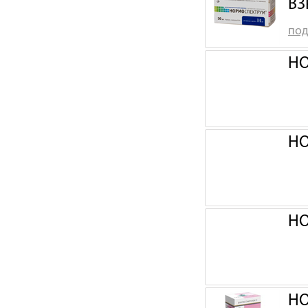
ВЗ
под
НО
НО
НО
НО