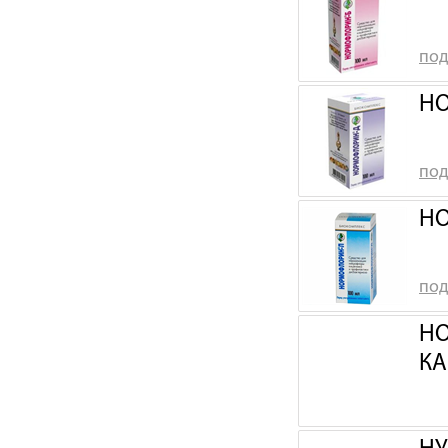
под
НО
под
НО
под
НО
КА